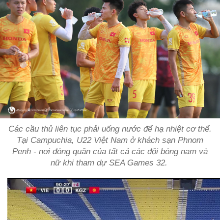
Các cầu thủ liên tục phải uống nước để hạ nhiệt cơ thể.
Tại Campuchia, U22 Việt Nam ở khách sạn Phnom
Penh - nơi đóng quân của tất cả các đội bóng nam và
nữ khi tham dự SEA Games 32.