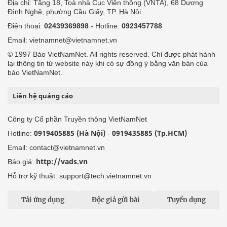
Địa chỉ: Tầng 18, Toà nhà Cục Viễn thông (VNTA), 68 Dương
Đình Nghệ, phường Cầu Giấy, TP. Hà Nội.
Điện thoại:
02439369898
- Hotline:
0923457788
Email: vietnamnet@vietnamnet.vn
© 1997 Báo VietNamNet. All rights reserved. Chỉ được phát hành
lại thông tin từ website này khi có sự đồng ý bằng văn bản của
báo VietNamNet.
Liên hệ quảng cáo
Công ty Cổ phần Truyền thông VietNamNet
0919405885 (Hà Nội)
0919435885 (Tp.HCM)
Hotline:
-
Email: contact@vietnamnet.vn
http://vads.vn
Báo giá:
Hỗ trợ kỹ thuật: support@tech.vietnamnet.vn
Tải ứng dụng
Độc giả gửi bài
Tuyển dụng