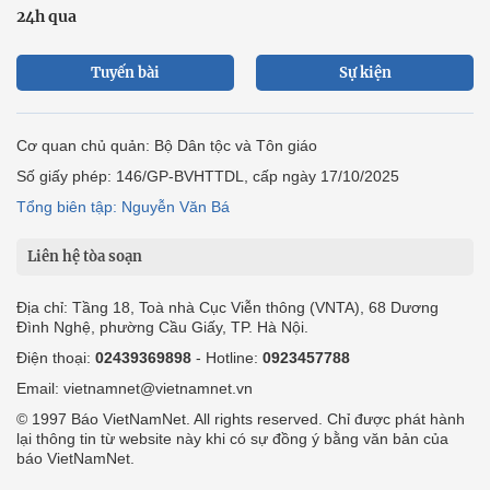
24h qua
Tuyến bài
Sự kiện
Cơ quan chủ quản: Bộ Dân tộc và Tôn giáo
Số giấy phép: 146/GP-BVHTTDL, cấp ngày 17/10/2025
Tổng biên tập: Nguyễn Văn Bá
Liên hệ tòa soạn
Địa chỉ: Tầng 18, Toà nhà Cục Viễn thông (VNTA), 68 Dương
Đình Nghệ, phường Cầu Giấy, TP. Hà Nội.
Điện thoại:
02439369898
- Hotline:
0923457788
Email: vietnamnet@vietnamnet.vn
© 1997 Báo VietNamNet. All rights reserved. Chỉ được phát hành
lại thông tin từ website này khi có sự đồng ý bằng văn bản của
báo VietNamNet.