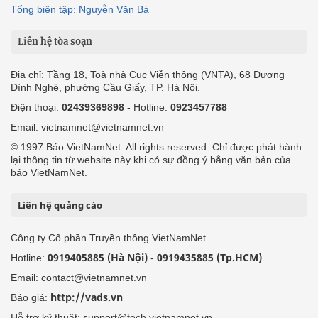
Tổng biên tập: Nguyễn Văn Bá
Liên hệ tòa soạn
Địa chỉ: Tầng 18, Toà nhà Cục Viễn thông (VNTA), 68 Dương
Đình Nghệ, phường Cầu Giấy, TP. Hà Nội.
Điện thoại:
02439369898
- Hotline:
0923457788
Email: vietnamnet@vietnamnet.vn
© 1997 Báo VietNamNet. All rights reserved. Chỉ được phát hành
lại thông tin từ website này khi có sự đồng ý bằng văn bản của
báo VietNamNet.
Liên hệ quảng cáo
Công ty Cổ phần Truyền thông VietNamNet
0919405885 (Hà Nội)
0919435885 (Tp.HCM)
Hotline:
-
Email: contact@vietnamnet.vn
http://vads.vn
Báo giá:
Hỗ trợ kỹ thuật: support@tech.vietnamnet.vn