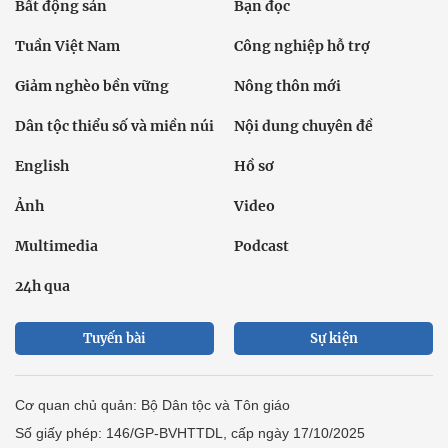
Bất động sản
Bạn đọc
Tuần Việt Nam
Công nghiệp hỗ trợ
Giảm nghèo bền vững
Nông thôn mới
Dân tộc thiểu số và miền núi
Nội dung chuyên đề
English
Hồ sơ
Ảnh
Video
Multimedia
Podcast
24h qua
Tuyến bài
Sự kiện
Cơ quan chủ quản: Bộ Dân tộc và Tôn giáo
Số giấy phép: 146/GP-BVHTTDL, cấp ngày 17/10/2025