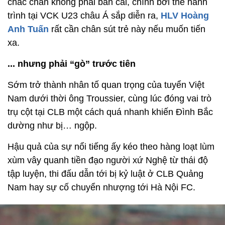
chắc chắn không phải bàn cãi, chính bởi thế hành
trình tại VCK U23 châu Á sắp diễn ra,
HLV Hoàng
Anh Tuấn
rất cần chân sút trẻ này nếu muốn tiến
xa.
... nhưng phải “gò” trước tiên
Sớm trở thành nhân tố quan trọng của tuyển Việt
Nam dưới thời ông Troussier, cùng lúc đóng vai trò
trụ cột tại CLB một cách quá nhanh khiến Đình Bắc
dường như bị… ngộp.
Hậu quả của sự nổi tiếng ấy kéo theo hàng loạt lùm
xùm vây quanh tiền đạo người xứ Nghệ từ thái độ
tập luyện, thi đấu dẫn tới bị kỷ luật ở CLB Quảng
Nam hay sự cố chuyển nhượng tới Hà Nội FC.