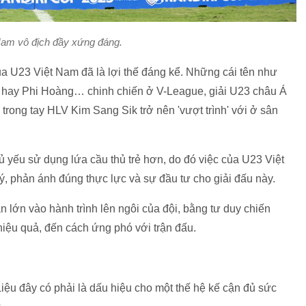
Nam vô địch đầy xứng đáng.
của U23 Việt Nam đã là lợi thế đáng kể. Những cái tên như
 hay Phi Hoàng… chinh chiến ở V-League, giải U23 châu Á
 trong tay HLV Kim Sang Sik trở nên 'vượt trình' với ở sân
hủ yếu sử dụng lứa cầu thủ trẻ hơn, do đó việc của U23 Việt
ý, phản ánh đúng thực lực và sự đầu tư cho giải đấu này.
lớn vào hành trình lên ngôi của đội, bằng tư duy chiến
hiệu quả, đến cách ứng phó với trận đấu.
 Liệu đây có phải là dấu hiệu cho một thế hệ kế cận đủ sức