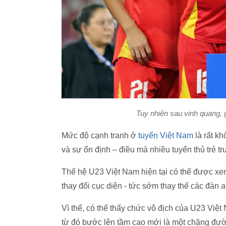
Tuy nhiên sau vinh quang, 
Mức độ cạnh tranh ở
tuyển Việt Nam
là rất kh
và sự ổn định – điều mà nhiều tuyển thủ trẻ t
Thế hệ U23 Việt Nam hiện tại có thể được xe
thay đổi cục diện - tức sớm thay thế các đàn a
Vì thế, có thể thấy chức vô địch của U23 Việ
từ đó bước lên tầm cao mới là một chặng đườn