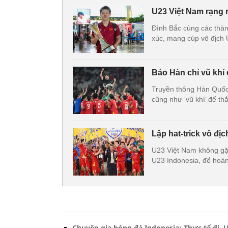
U23 Việt Nam rạng
Đình Bắc cùng các thàn
xúc, mang cúp vô địch
Báo Hàn chỉ vũ khí
Truyền thông Hàn Quốc 
cũng như ‘vũ khí’ để t
Lập hat-trick vô đị
U23 Việt Nam không gặp
U23 Indonesia, để hoàn 
Chuyên gia bóng đá Indonesia: Thực tế đi, 