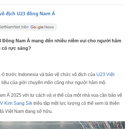
p vô địch U23 đông Nam Á
 U23 Đông Nam Á mang đến nhiều niềm vui cho người hâm
g có rực sáng?
1-0 trước Indonesia và bảo vệ chức vô địch của
U23 Việt
ự liệu của giới chuyên môn cũng như người hâm mộ.
m Á 2025 với tư cách và vị thế của một nhà vua cần bảo vệ
V Kim Sang Sik
triệu tập một lực lượng có thể xem là thiện
 đá Việt Nam đang sở hữu.