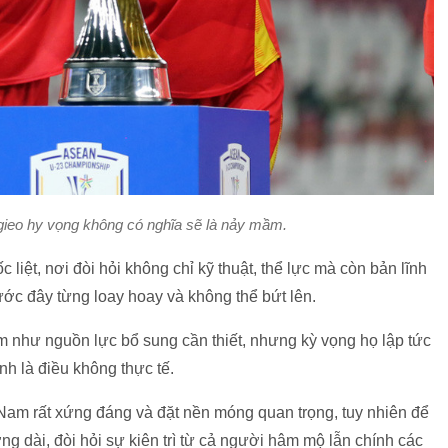
gieo hy vọng không có nghĩa sẽ là nảy mầm.
ốc liệt, nơi đòi hỏi không chỉ kỹ thuật, thể lực mà còn bản lĩnh
rước đây từng loay hoay và không thể bứt lên.
m như nguồn lực bổ sung cần thiết, nhưng kỳ vọng họ lập tức
nh là điều không thực tế.
t Nam rất xứng đáng và đặt nền móng quan trọng, tuy nhiên để
g dài, đòi hỏi sự kiên trì từ cả người hâm mộ lẫn chính các