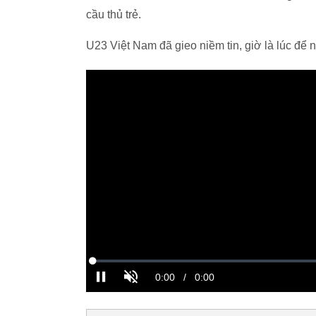
cầu thủ trẻ.
U23 Việt Nam đã gieo niềm tin, giờ là lúc để