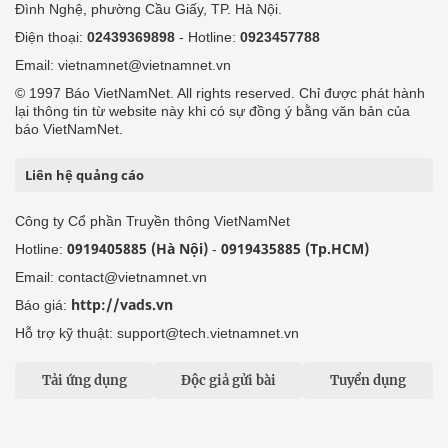
Đình Nghệ, phường Cầu Giấy, TP. Hà Nội.
Điện thoại:
02439369898
- Hotline:
0923457788
Email: vietnamnet@vietnamnet.vn
© 1997 Báo VietNamNet. All rights reserved. Chỉ được phát hành
lại thông tin từ website này khi có sự đồng ý bằng văn bản của
báo VietNamNet.
Liên hệ quảng cáo
Công ty Cổ phần Truyền thông VietNamNet
0919405885 (Hà Nội)
0919435885 (Tp.HCM)
Hotline:
-
Email: contact@vietnamnet.vn
http://vads.vn
Báo giá:
Hỗ trợ kỹ thuật: support@tech.vietnamnet.vn
Tải ứng dụng
Độc giả gửi bài
Tuyển dụng