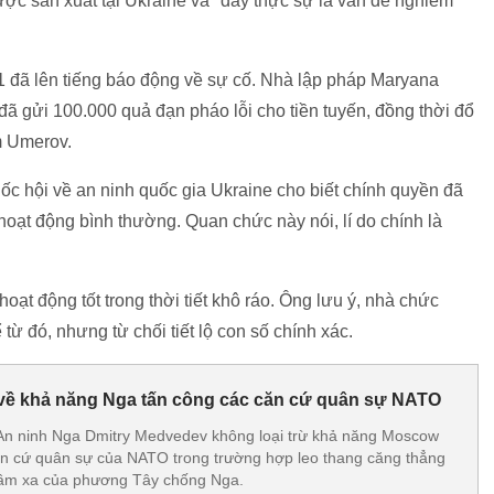
ợc sản xuất tại Ukraine và "đây thực sự là vấn đề nghiêm
1 đã lên tiếng báo động về sự cố. Nhà lập pháp Maryana
 gửi 100.000 quả đạn pháo lỗi cho tiền tuyến, đồng thời đổ
m Umerov.
ốc hội về an ninh quốc gia Ukraine cho biết chính quyền đã
ạt động bình thường. Quan chức này nói, lí do chính là
ạt động tốt trong thời tiết khô ráo. Ông lưu ý, nhà chức
ể từ đó, nhưng từ chối tiết lộ con số chính xác.
về khả năng Nga tấn công các căn cứ quân sự NATO
 An ninh Nga Dmitry Medvedev không loại trừ khả năng Moscow
ăn cứ quân sự của NATO trong trường hợp leo thang căng thẳng
 tầm xa của phương Tây chống Nga.