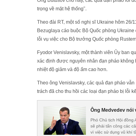
Ông Butusov cho hay, các quả đạn pháo lỗi đư
trọng về mặt hệ thống".
Theo đài RT, một số nghị sĩ Ukraine hôm 26/1
Bezuglaya cáo buộc Bộ Quốc phòng Ukraine đã
lỗi vụ việc cho Bộ trưởng Quốc phòng Ruste
Fyodor Venislavsky, một thành viên Ủy ban qu
xác định được nguyên nhân đạn pháo không ho
nhiệt độ giảm và độ ẩm cao hơn.
Theo ông Venislavsky, các quả đạn pháo vẫn ho
trách đã cho thu hồi các loại đạn pháo bị lỗi k
Ông Medvedev nói 
Phó Chủ tịch Hội đồng
sẽ phải tấn công các c
vì việc sử dụng vũ khí