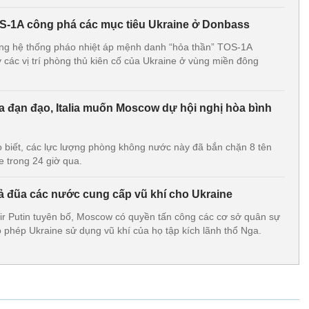
OS-1A công phá các mục tiêu Ukraine ở Donbass
ng hệ thống pháo nhiệt áp mệnh danh “hỏa thần” TOS-1A
 các vị trí phòng thủ kiên cố của Ukraine ở vùng miền đông
a đạn đạo, Italia muốn Moscow dự hội nghị hòa bình
biết, các lực lượng phòng không nước này đã bắn chặn 8 tên
e trong 24 giờ qua.
rả đũa các nước cung cấp vũ khí cho Ukraine
r Putin tuyên bố, Moscow có quyền tấn công các cơ sở quân sự
phép Ukraine sử dụng vũ khí của họ tập kích lãnh thổ Nga.