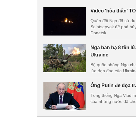
Video 'hỏa thần' T
Quân đội Nga đã sử dụ
Solntsepyok để phá hủy
Donetsk.
Nga bắn hạ 8 tên lử
Ukraine
Bộ quốc phòng Nga cho 
lửa đạn đạo của Ukrain
Ông Putin đe dọa t
Tổng thống Nga Vladimi
của những nước đã cho 