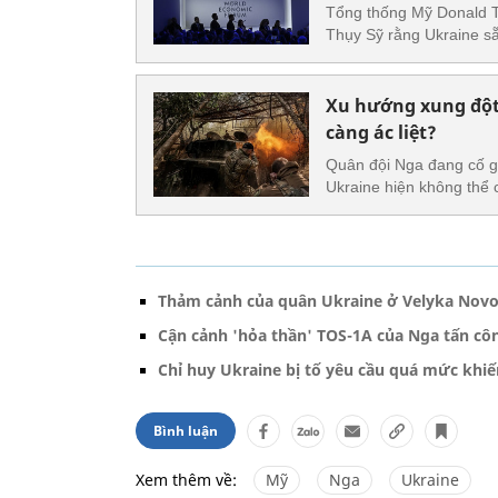
Tổng thống Mỹ Donald Tr
Thụy Sỹ rằng Ukraine sẵ
Xu hướng xung đột
càng ác liệt?
Quân đội Nga đang cố gắ
Ukraine hiện không thể 
Thảm cảnh của quân Ukraine ở Velyka Novos
Cận cảnh 'hỏa thần' TOS-1A của Nga tấn côn
Chỉ huy Ukraine bị tố yêu cầu quá mức khiến
Bình luận
Xem thêm về:
Mỹ
Nga
Ukraine