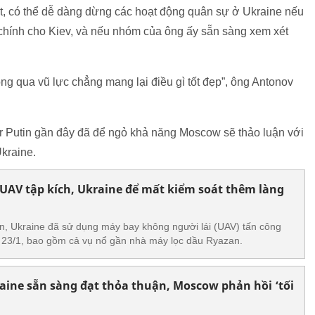
t, có thể dễ dàng dừng các hoạt động quân sự ở Ukraine nếu
 chính cho Kiev, và nếu nhóm của ông ấy sẵn sàng xem xét
.
g qua vũ lực chẳng mang lại điều gì tốt đẹp”, ông Antonov
 Putin gần đây đã để ngỏ khả năng Moscow sẽ thảo luận với
kraine.
UAV tập kích, Ukraine để mất kiểm soát thêm làng
n, Ukraine đã sử dụng máy bay không người lái (UAV) tấn công
i 23/1, bao gồm cả vụ nổ gần nhà máy lọc dầu Ryazan.
ine sẵn sàng đạt thỏa thuận, Moscow phản hồi ‘tối