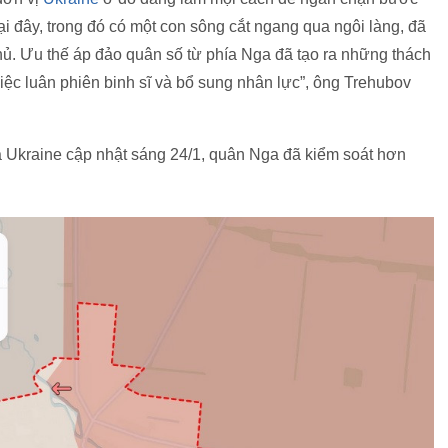
tại đây, trong đó có một con sông cắt ngang qua ngôi làng, đã
ủ. Ưu thế áp đảo quân số từ phía Nga đã tạo ra những thách
iệc luân phiên binh sĩ và bổ sung nhân lực”, ông Trehubov
 Ukraine cập nhật sáng 24/1, quân Nga đã kiểm soát hơn