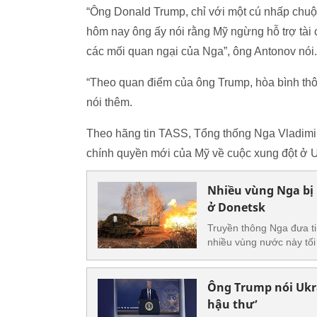
“Ông Donald Trump, chỉ với một cú nhấp chuộ
hôm nay ông ấy nói rằng Mỹ ngừng hỗ trợ tài
các mối quan ngại của Nga”, ông Antonov nói
“Theo quan điểm của ông Trump, hòa bình thôn
nói thêm.
Theo hãng tin TASS, Tổng thống Nga Vladimir
chính quyền mới của Mỹ về cuộc xung đột ở U
Nhiều vùng Nga bị 
ở Donetsk
Truyền thông Nga đưa ti
nhiều vùng nước này tố
Ông Trump nói Ukra
hậu thư’