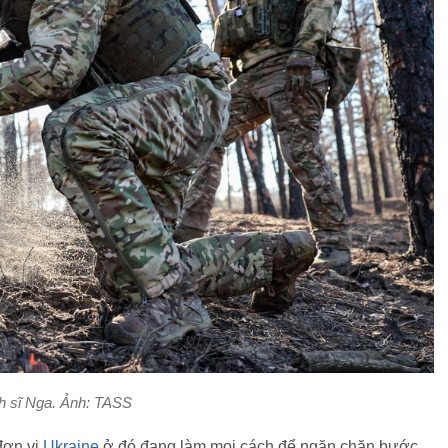
h sĩ Nga. Ảnh: TASS
đơn vị
Ukraine
ở đó đang làm mọi cách để ngăn chặn bước