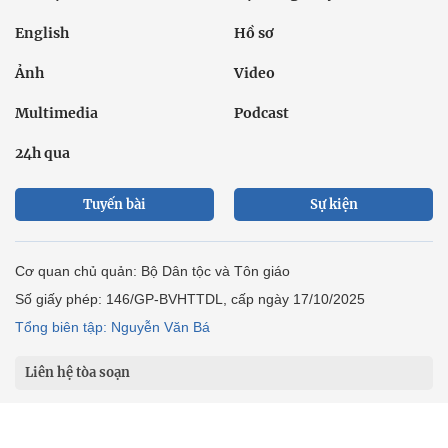
English
Hồ sơ
Ảnh
Video
Multimedia
Podcast
24h qua
Tuyến bài
Sự kiện
Cơ quan chủ quản: Bộ Dân tộc và Tôn giáo
Số giấy phép: 146/GP-BVHTTDL, cấp ngày 17/10/2025
Tổng biên tập: Nguyễn Văn Bá
Liên hệ tòa soạn
Địa chỉ: Tầng 18, Toà nhà Cục Viễn thông (VNTA), 68 Dương
Đình Nghệ, phường Cầu Giấy, TP. Hà Nội.