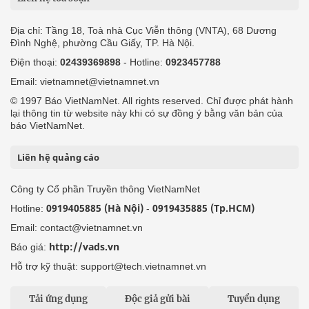
Địa chỉ: Tầng 18, Toà nhà Cục Viễn thông (VNTA), 68 Dương
Đình Nghệ, phường Cầu Giấy, TP. Hà Nội.
Điện thoại:
02439369898
- Hotline:
0923457788
Email: vietnamnet@vietnamnet.vn
© 1997 Báo VietNamNet. All rights reserved. Chỉ được phát hành
lại thông tin từ website này khi có sự đồng ý bằng văn bản của
báo VietNamNet.
Liên hệ quảng cáo
Công ty Cổ phần Truyền thông VietNamNet
0919405885 (Hà Nội)
0919435885 (Tp.HCM)
Hotline:
-
Email: contact@vietnamnet.vn
http://vads.vn
Báo giá:
Hỗ trợ kỹ thuật: support@tech.vietnamnet.vn
Tải ứng dụng
Độc giả gửi bài
Tuyển dụng