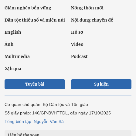
Giảm nghèo bền vững
Nông thôn mới
Dân tộc thiểu số và miền núi
Nội dung chuyên đề
English
Hồ sơ
Ảnh
Video
Multimedia
Podcast
24h qua
Tuyến bài
Sự kiện
Cơ quan chủ quản: Bộ Dân tộc và Tôn giáo
Số giấy phép: 146/GP-BVHTTDL, cấp ngày 17/10/2025
Tổng biên tập: Nguyễn Văn Bá
Liên hệ tòa soạn