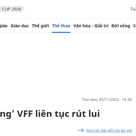
 CUP 2026
Tu
giáo
Giáo dục
Thế giới
Thể thao
Văn hóa - Giải trí
Đời sống
S
thứ năm, 03/11/2022 - 14:30
g' VFF liên tục rút lui
Xem các bài viết của tác giả