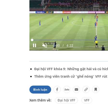
Đại hội VFF khóa 9: Những gặt hái và cú híc
Thêm ứng viên tranh cử 'ghế nóng' VFF rút 
Bình luận
Xem thêm về:
Đại hội VFF
VFF