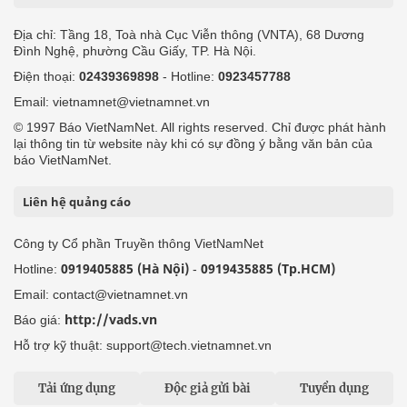
Địa chỉ: Tầng 18, Toà nhà Cục Viễn thông (VNTA), 68 Dương
Đình Nghệ, phường Cầu Giấy, TP. Hà Nội.
Điện thoại:
02439369898
- Hotline:
0923457788
Email: vietnamnet@vietnamnet.vn
© 1997 Báo VietNamNet. All rights reserved. Chỉ được phát hành
lại thông tin từ website này khi có sự đồng ý bằng văn bản của
báo VietNamNet.
Liên hệ quảng cáo
Công ty Cổ phần Truyền thông VietNamNet
0919405885 (Hà Nội)
0919435885 (Tp.HCM)
Hotline:
-
Email: contact@vietnamnet.vn
http://vads.vn
Báo giá:
Hỗ trợ kỹ thuật: support@tech.vietnamnet.vn
Tải ứng dụng
Độc giả gửi bài
Tuyển dụng