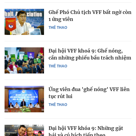
Ghế Phó Chủ tịch VFF bất ngờ còn
1 ứng viên
THỂ THAO
Đại hội VFF khoá 9: Ghế nóng,
cần những phiếu bầu trách nhiệm
THỂ THAO
Ứng viên đua 'ghế nóng' VFF liên
tục rút lui
THỂ THAO
Đại hội VFF khóa 9: Những gặt
hái và cú hích tiếp theo