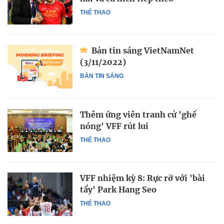
THỂ THAO
Bản tin sáng VietNamNet
(3/11/2022)
BẢN TIN SÁNG
Thêm ứng viên tranh cử 'ghế
nóng' VFF rút lui
THỂ THAO
VFF nhiệm kỳ 8: Rực rỡ với 'bài
tẩy' Park Hang Seo
THỂ THAO