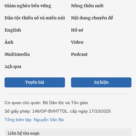
Giảm nghèo bền vững
Nông thôn mới
Dân tộc thiểu số và miền núi
Nội dung chuyên đề
English
Hồ sơ
Ảnh
Video
Multimedia
Podcast
24h qua
Tuyến bài
Sự kiện
Cơ quan chủ quản: Bộ Dân tộc và Tôn giáo
Số giấy phép: 146/GP-BVHTTDL, cấp ngày 17/10/2025
Tổng biên tập: Nguyễn Văn Bá
Liên hệ tòa soạn