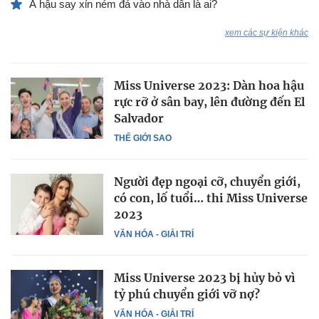
Á hậu say xỉn ném đá vào nhà dân là ai?
xem các sự kiện khác
Miss Universe 2023: Dàn hoa hậu
rực rỡ ở sân bay, lên đường đến El
Salvador
THẾ GIỚI SAO
Người đẹp ngoại cỡ, chuyển giới,
có con, lố tuổi… thi Miss Universe
2023
VĂN HÓA - GIẢI TRÍ
Miss Universe 2023 bị hủy bỏ vì
tỷ phú chuyển giới vỡ nợ?
VĂN HÓA - GIẢI TRÍ