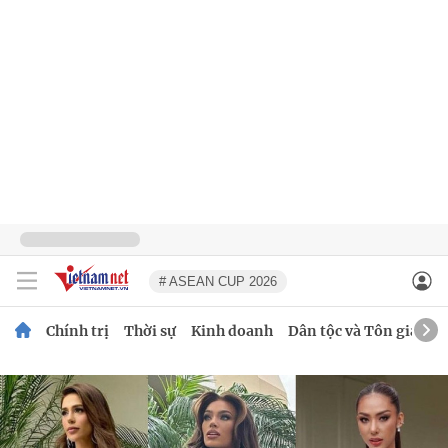
# ASEAN CUP 2026
Chính trị
Thời sự
Kinh doanh
Dân tộc và Tôn giáo