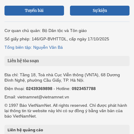
Tuyến bài
Sự kiện
Cơ quan chủ quản: Bộ Dân tộc và Tôn giáo
Số giấy phép: 146/GP-BVHTTDL, cấp ngày 17/10/2025
Tổng biên tập: Nguyễn Văn Bá
Liên hệ tòa soạn
Địa chỉ: Tầng 18, Toà nhà Cục Viễn thông (VNTA), 68 Dương
Đình Nghệ, phường Cầu Giấy, TP. Hà Nội.
Điện thoại:
02439369898
- Hotline:
0923457788
Email: vietnamnet@vietnamnet.vn
© 1997 Báo VietNamNet. All rights reserved. Chỉ được phát hành
lại thông tin từ website này khi có sự đồng ý bằng văn bản của
báo VietNamNet.
Liên hệ quảng cáo