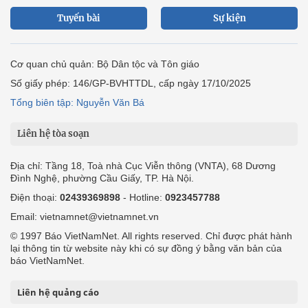
Tuyến bài
Sự kiện
Cơ quan chủ quản: Bộ Dân tộc và Tôn giáo
Số giấy phép: 146/GP-BVHTTDL, cấp ngày 17/10/2025
Tổng biên tập: Nguyễn Văn Bá
Liên hệ tòa soạn
Địa chỉ: Tầng 18, Toà nhà Cục Viễn thông (VNTA), 68 Dương
Đình Nghệ, phường Cầu Giấy, TP. Hà Nội.
Điện thoại:
02439369898
- Hotline:
0923457788
Email: vietnamnet@vietnamnet.vn
© 1997 Báo VietNamNet. All rights reserved. Chỉ được phát hành
lại thông tin từ website này khi có sự đồng ý bằng văn bản của
báo VietNamNet.
Liên hệ quảng cáo