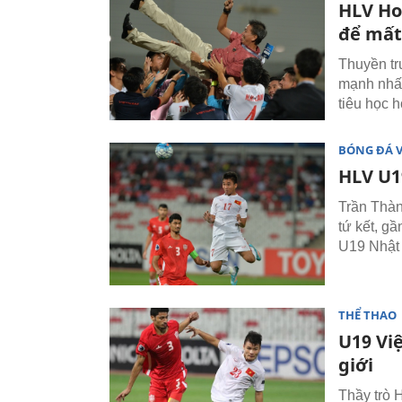
HLV Ho
để mất
Thuyền tr
mạnh nhất
tiêu học 
BÓNG ĐÁ 
HLV U1
Trần Thàn
tứ kết, g
U19 Nhật
THỂ THAO
U19 Vi
giới
Thầy trò 