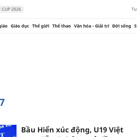
 CUP 2026
Tu
giáo
Giáo dục
Thế giới
Thể thao
Văn hóa - Giải trí
Đời sống
S
17
Bầu Hiển xúc động, U19 Việt