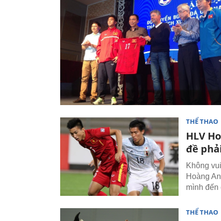
THỂ THAO
HLV Ho
đề phải
Không vui
Hoàng Anh
mình đến 
THỂ THAO