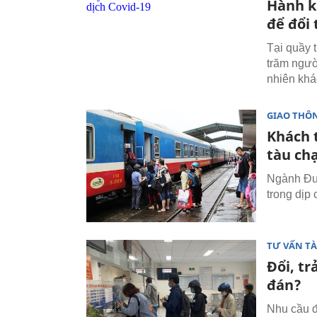
Hành k
để đổi 
Tại quầy 
trăm ngườ
nhiên khá
GIAO THÔ
Khách t
tàu ch
Ngành Đườ
trong dịp
TƯ VẤN TÀ
Đổi, tr
đán?
Nhu cầu đ