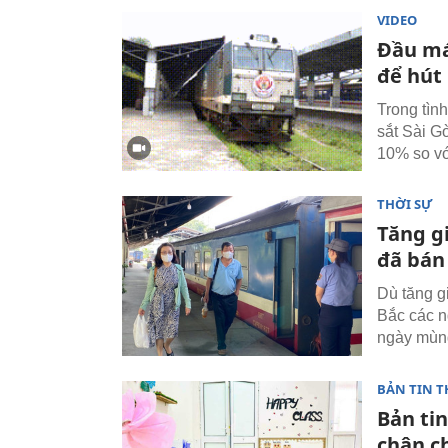
VIDEO
Đầu má
để hút
Trong tìn
sắt Sài G
10% so vớ
THỜI SỰ
Tăng g
đã bán
Dù tăng g
Bắc các n
ngày mùng
BẢN TIN T
Bản tin
chân c