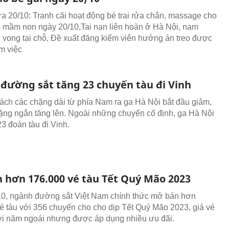
rưa 20/10: Tranh cãi hoạt động bé trai rửa chân, massage cho
p mầm non ngày 20/10,Tai nạn liên hoàn ở Hà Nội, nam
ử vong tại chỗ, Đề xuất đăng kiểm viên hưởng án treo được
àm việc
đường sắt tăng 23 chuyến tàu đi Vinh
ch các chặng dài từ phía Nam ra ga Hà Nội bắt đầu giảm,
ng ngắn tăng lên. Ngoài những chuyến cố định, ga Hà Nội
23 đoàn tàu đi Vinh.
 hơn 176.000 vé tàu Tết Quý Mão 2023
0, ngành đường sắt Việt Nam chính thức mở bán hơn
é tàu với 356 chuyến cho cho dịp Tết Quý Mão 2023, giá vé
ới năm ngoái nhưng được áp dụng nhiều ưu đãi.