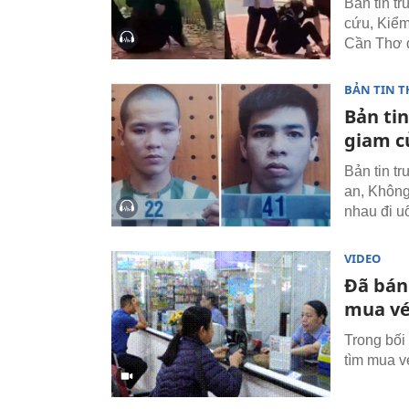
Bản tin t
cứu, Kiểm 
Cần Thơ d
BẢN TIN T
Bản tin
giam c
Bản tin t
an, Không
nhau đi u
VIDEO
Đã bán
mua v
Trong bối
tìm mua v