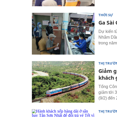
THỜI SỰ
Ga Sài
Dự kiến t
Nhâm Dần 
trong năm
THỊ TRƯỜ
Giảm gi
khách 
Tổng Công
giảm tới 
(9/2) đến
THỊ TRƯỜ