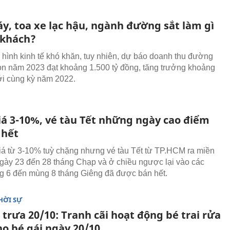
y, toa xe lạc hậu, ngành đường sắt làm gì
 khách?
h hình kinh tế khó khăn, tuy nhiên, dự báo doanh thu đường
òn năm 2023 đạt khoảng 1.500 tỷ đồng, tăng trưởng khoảng
i cùng kỳ năm 2022.
iá 3-10%, vé tàu Tết những ngày cao điểm
 hết
iá từ 3-10% tuỳ chặng nhưng vé tàu Tết từ TP.HCM ra miền
gày 23 đến 28 tháng Chạp và ở chiều ngược lại vào các
 6 đến mùng 8 tháng Giêng đã được bán hết.
HỜI SỰ
 trưa 20/10: Tranh cãi hoạt động bé trai rửa
ho bé gái ngày 20/10