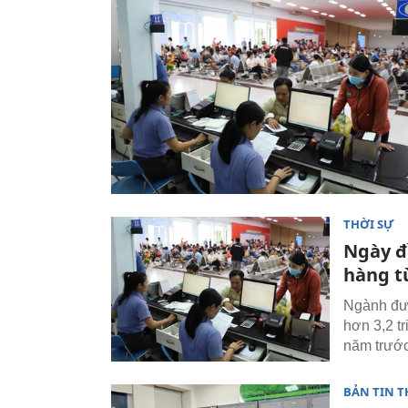
THỜI SỰ
Ngày đ
hàng t
Ngành đườ
hơn 3,2 t
năm trước
BẢN TIN T