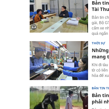
Bản tin
Tài Thu
Bản tin c
gái, Bộ G
cấm xe nh
quá ngắn
THỜI SỰ
Những l
mang t
Khi đi tà
tờ có liên
hỏa để xu
BẢN TIN T
Bản tin
phải n