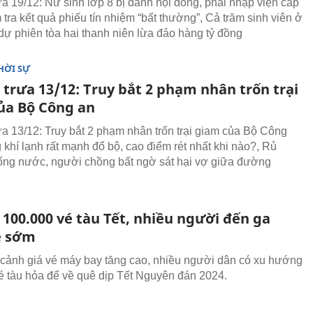
rưa 19/12: Nữ sinh lớp 8 bị đánh hội đồng, phải nhập viện cấp
tra kết quả phiếu tín nhiệm “bất thường”, Cả trăm sinh viên ở
ự phiên tòa hai thanh niên lừa đảo hàng tỷ đồng
HỜI SỰ
 trưa 13/12: Truy bắt 2 phạm nhân trốn trại
ủa Bộ Công an
rưa 13/12: Truy bắt 2 phạm nhân trốn trại giam của Bộ Công
 khí lạnh rất mạnh đổ bộ, cao điểm rét nhất khi nào?, Rủ
ống nước, người chồng bất ngờ sát hại vợ giữa đường
 100.000 vé tàu Tết, nhiều người đến ga
é sớm
 cảnh giá vé máy bay tăng cao, nhiều người dân có xu hướng
é tàu hỏa để về quê dịp Tết Nguyên đán 2024.