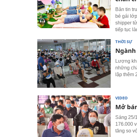
Bản tin t
bé gái lớ
shipper t
tiếp tục l
THỜI SỰ
Ngành 
Lượng khá
những chặ
lập thêm 
VIDEO
Mở bán
Sáng 25/1
176.000 v
tăng so v