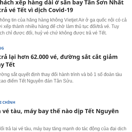
hách xếp hàng dài ở sân bay Tân Sơn Nhất
trả vé Tết vì dịch Covid-19
thông tin của hãng hàng không Vietjet Air ở ga quốc nội có cả
i xếp thành nhiều hàng để chờ làm thủ tục đổi/trả vé. Tuy
ch chỉ được đổi, huỷ vé chứ không được trả vé Tết.
NG
rả lại hơn 62.000 vé, đường sắt cắt giảm
ạy Tết
ng sắt quyết định thay đổi hành trình và bỏ 1 số đoàn tàu
 cao điểm Tết Nguyên đán Tân Sửu.
I CHÍNH
ả vé tàu, máy bay thế nào dịp Tết Nguyên
ổi trả lại vé tàu, máy bay tăng mạnh do tác động của đại dịch