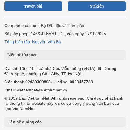
Tuyến bài
Sự kiện
Cơ quan chủ quản: Bộ Dân tộc và Tôn giáo
Số giấy phép: 146/GP-BVHTTDL, cấp ngày 17/10/2025
Tổng biên tập: Nguyễn Văn Bá
Liên hệ tòa soạn
Địa chỉ: Tầng 18, Toà nhà Cục Viễn thông (VNTA), 68 Dương
Đình Nghệ, phường Cầu Giấy, TP. Hà Nội.
Điện thoại:
02439369898
- Hotline:
0923457788
Email: vietnamnet@vietnamnet.vn
© 1997 Báo VietNamNet. All rights reserved. Chỉ được phát hành
lại thông tin từ website này khi có sự đồng ý bằng văn bản của
báo VietNamNet.
Liên hệ quảng cáo