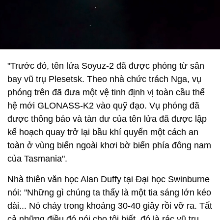
"Trước đó, tên lửa Soyuz-2 đã được phóng từ sân
bay vũ trụ Plesetsk. Theo nhà chức trách Nga, vụ
phóng trên đã đưa một vệ tinh định vị toàn cầu thế
hệ mới GLONASS-K2 vào quỹ đạo. Vụ phóng đã
được thông báo và tàn dư của tên lửa đã được lập
kế hoạch quay trở lại bầu khí quyển một cách an
toàn ở vùng biển ngoài khơi bờ biển phía đông nam
của Tasmania".
Nhà thiên văn học Alan Duffy tại Đại học Swinburne
nói: "Những gì chúng ta thấy là một tia sáng lớn kéo
dài... Nó cháy trong khoảng 30-40 giây rồi vỡ ra. Tất
cả những điều đó nói cho tôi biết, đó là rác vũ trụ