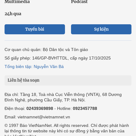
Multimedia
Podcast
24h qua
Tuyến bài
Sự kiện
Cơ quan chủ quản: Bộ Dân tộc và Tôn giáo
Số giấy phép: 146/GP-BVHTTDL, cấp ngày 17/10/2025
Tổng biên tập: Nguyễn Văn Bá
Liên hệ tòa soạn
Địa chỉ: Tầng 18, Toà nhà Cục Viễn thông (VNTA), 68 Dương
Đình Nghệ, phường Cầu Giấy, TP. Hà Nội.
Điện thoại:
02439369898
- Hotline:
0923457788
Email: vietnamnet@vietnamnet.vn
© 1997 Báo VietNamNet. All rights reserved. Chỉ được phát hành
lại thông tin từ website này khi có sự đồng ý bằng văn bản của