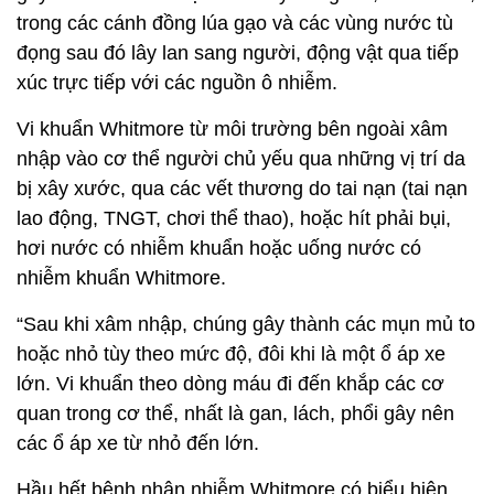
trong các cánh đồng lúa gạo và các vùng nước tù
đọng sau đó lây lan sang người, động vật qua tiếp
xúc trực tiếp với các nguồn ô nhiễm.
Vi khuẩn Whitmore từ môi trường bên ngoài xâm
nhập vào cơ thể người chủ yếu qua những vị trí da
bị xây xước, qua các vết thương do tai nạn (tai nạn
lao động, TNGT, chơi thể thao), hoặc hít phải bụi,
hơi nước có nhiễm khuẩn hoặc uống nước có
nhiễm khuẩn Whitmore.
“Sau khi xâm nhập, chúng gây thành các mụn mủ to
hoặc nhỏ tùy theo mức độ, đôi khi là một ổ áp xe
lớn. Vi khuẩn theo dòng máu đi đến khắp các cơ
quan trong cơ thể, nhất là gan, lách, phổi gây nên
các ổ áp xe từ nhỏ đến lớn.
Hầu hết bệnh nhân nhiễm Whitmore có biểu hiện