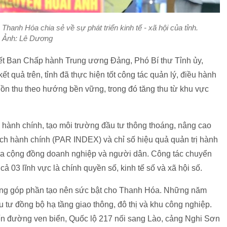
anh Hóa chia sẻ về sự phát triển kinh tế - xã hội của tỉnh.
Ảnh: Lê Dương
t Ban Chấp hành Trung ương Đảng, Phó Bí thư Tỉnh ủy,
 quả trên, tỉnh đã thực hiện tốt công tác quản lý, điều hành
ồn thu theo hướng bền vững, trong đó tăng thu từ khu vực
hành chính, tạo môi trường đầu tư thông thoáng, nâng cao
cách hành chính (PAR INDEX) và chỉ số hiệu quả quản trị hành
của cộng đồng doanh nghiệp và người dân. Công tác chuyển
 cả 03 lĩnh vực là chính quyền số, kinh tế số và xã hội số.
rọng góp phần tạo nên sức bật cho Thanh Hóa. Những năm
 tư đồng bộ hạ tầng giao thông, đô thị và khu công nghiệp.
n đường ven biển, Quốc lộ 217 nối sang Lào, cảng Nghi Sơn