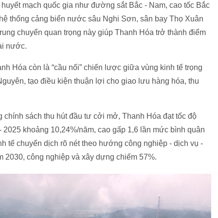
 huyết mạch quốc gia như đường sắt Bắc - Nam, cao tốc Bắc
 hệ thống cảng biển nước sâu Nghi Sơn, sân bay Thọ Xuân
í trung chuyển quan trọng này giúp Thanh Hóa trở thành điểm
ài nước.
nh Hóa còn là “cầu nối” chiến lược giữa vùng kinh tế trọng
uyên, tạo điều kiện thuận lợi cho giao lưu hàng hóa, thu
ng chính sách thu hút đầu tư cởi mở, Thanh Hóa đạt tốc độ
- 2025 khoảng 10,24%/năm, cao gấp 1,6 lần mức bình quân
h tế chuyển dịch rõ nét theo hướng công nghiệp - dịch vụ -
năm 2030, công nghiệp và xây dựng chiếm 57%.