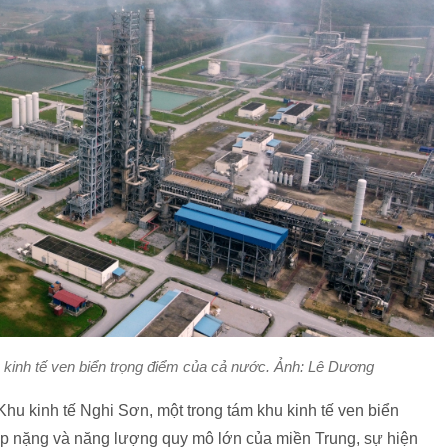
 kinh tế ven biển trọng điểm của cả nước. Ảnh: Lê Dương
 Khu kinh tế Nghi Sơn, một trong tám khu kinh tế ven biển
ệp nặng và năng lượng quy mô lớn của miền Trung, sự hiện