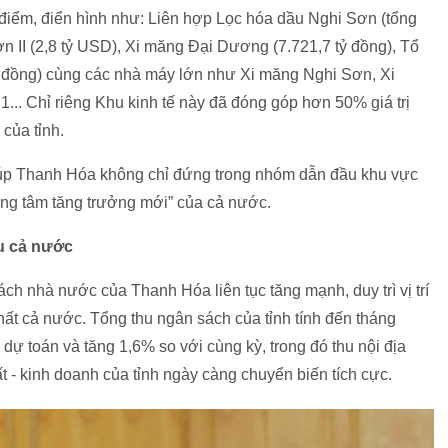
g điểm, điển hình như: Liên hợp Lọc hóa dầu Nghi Sơn (tổng
n II (2,8 tỷ USD), Xi măng Đại Dương (7.721,7 tỷ đồng), Tổ
ỷ đồng) cùng các nhà máy lớn như Xi măng Nghi Sơn, Xi
.. Chỉ riêng Khu kinh tế này đã đóng góp hơn 50% giá trị
của tỉnh.
giúp Thanh Hóa không chỉ đứng trong nhóm dẫn đầu khu vực
rung tâm tăng trưởng mới” của cả nước.
u cả nước
h nhà nước của Thanh Hóa liên tục tăng mạnh, duy trì vị trí
hất cả nước. Tổng thu ngân sách của tỉnh tính đến tháng
dự toán và tăng 1,6% so với cùng kỳ, trong đó thu nội địa
t - kinh doanh của tỉnh ngày càng chuyển biến tích cực.