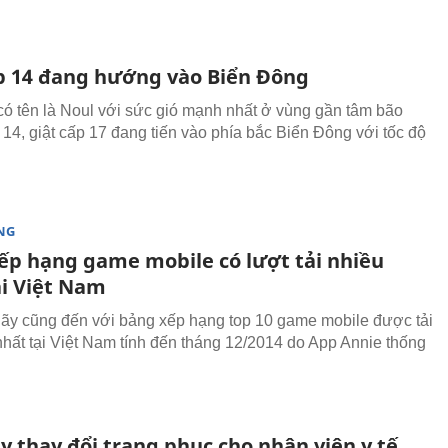
p 14 đang hướng vào Biển Đông
ó tên là Noul với sức gió mạnh nhất ở vùng gần tâm bão
14, giật cấp 17 đang tiến vào phía bắc Biển Đông với tốc độ
NG
ếp hạng game mobile có lượt tải nhiều
ại Việt Nam
ãy cũng đến với bảng xếp hạng top 10 game mobile được tải
nhất tại Việt Nam tính đến tháng 12/2014 do App Annie thống
y thay đổi trang phục cho nhân viên y tế