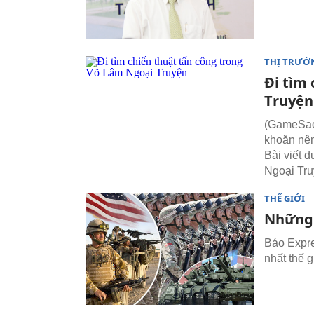
THỊ TRƯỜ
Đi tìm
Truyện
(GameSao)
khoăn nên
Bài viết 
Ngoại Tru
THẾ GIỚI
Những 
Báo Expre
nhất thế g