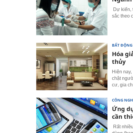
Dự kiến, 
sắc theo c
BẤT ĐỘNG
Hóa gi
thủy
Hiện nay,
chật ngườ
cư, gia ch
CÔNG NGH
Ứng dụ
cần thi
Rất nhiều