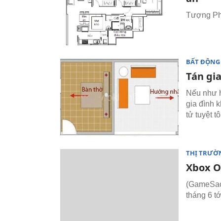
Tượng Phậ
BẤT ĐỘNG
Tán gia
Nếu như 
gia đình 
tử tuyệt tô
THỊ TRƯỜ
Xbox O
(GameSao)
tháng 6 t