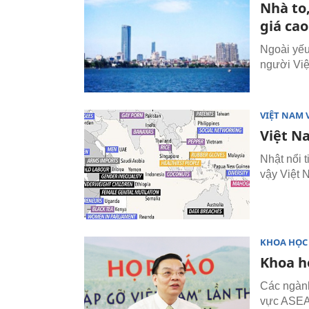
Nhà to,
giá ca
Ngoài yếu
người Việ
VIỆT NAM 
Việt Na
Nhật nổi 
vậy Việt N
KHOA HỌC
Khoa h
Các ngành
vực ASEAN