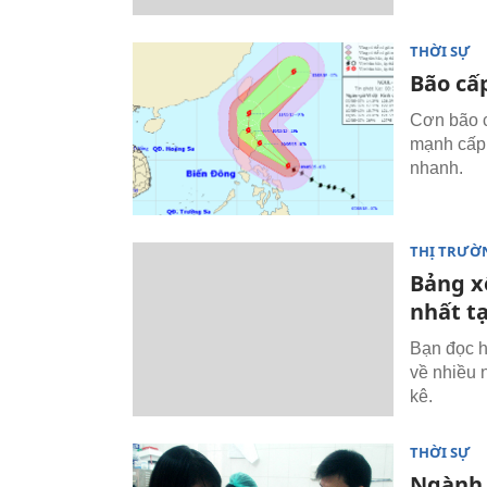
THỜI SỰ
Bão cấ
Cơn bão c
mạnh cấp 
nhanh.
THỊ TRƯỜ
Bảng x
nhất t
Bạn đọc h
về nhiều 
kê.
THỜI SỰ
Ngành 