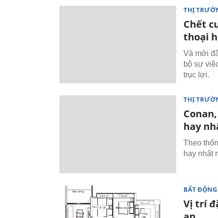
THỊ TRƯỜ
Chết c
thoại 
Và mới đâ
bộ sự việ
trục lợi.
THỊ TRƯỜ
Conan, 
hay nh
Theo thốn
hay nhất 
BẤT ĐỘNG
Vị trí 
an