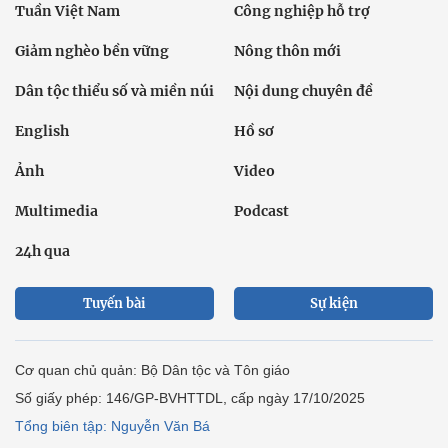
Tuần Việt Nam
Công nghiệp hỗ trợ
Giảm nghèo bền vững
Nông thôn mới
Dân tộc thiểu số và miền núi
Nội dung chuyên đề
English
Hồ sơ
Ảnh
Video
Multimedia
Podcast
24h qua
Tuyến bài
Sự kiện
Cơ quan chủ quản: Bộ Dân tộc và Tôn giáo
Số giấy phép: 146/GP-BVHTTDL, cấp ngày 17/10/2025
Tổng biên tập: Nguyễn Văn Bá