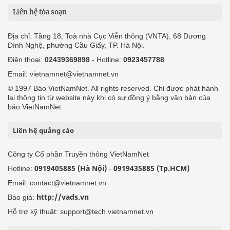
Liên hệ tòa soạn
Địa chỉ: Tầng 18, Toà nhà Cục Viễn thông (VNTA), 68 Dương
Đình Nghệ, phường Cầu Giấy, TP. Hà Nội.
Điện thoại:
02439369898
- Hotline:
0923457788
Email: vietnamnet@vietnamnet.vn
© 1997 Báo VietNamNet. All rights reserved. Chỉ được phát hành
lại thông tin từ website này khi có sự đồng ý bằng văn bản của
báo VietNamNet.
Liên hệ quảng cáo
Công ty Cổ phần Truyền thông VietNamNet
0919405885 (Hà Nội)
0919435885 (Tp.HCM)
Hotline:
-
Email: contact@vietnamnet.vn
http://vads.vn
Báo giá:
Hỗ trợ kỹ thuật: support@tech.vietnamnet.vn