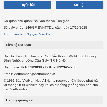
Tuyến bài
Sự kiện
Cơ quan chủ quản: Bộ Dân tộc và Tôn giáo
Số giấy phép: 146/GP-BVHTTDL, cấp ngày 17/10/2025
Tổng biên tập: Nguyễn Văn Bá
Liên hệ tòa soạn
Địa chỉ: Tầng 18, Toà nhà Cục Viễn thông (VNTA), 68 Dương
Đình Nghệ, phường Cầu Giấy, TP. Hà Nội.
Điện thoại:
02439369898
- Hotline:
0923457788
Email: vietnamnet@vietnamnet.vn
© 1997 Báo VietNamNet. All rights reserved. Chỉ được phát hành
lại thông tin từ website này khi có sự đồng ý bằng văn bản của
báo VietNamNet.
Liên hệ quảng cáo