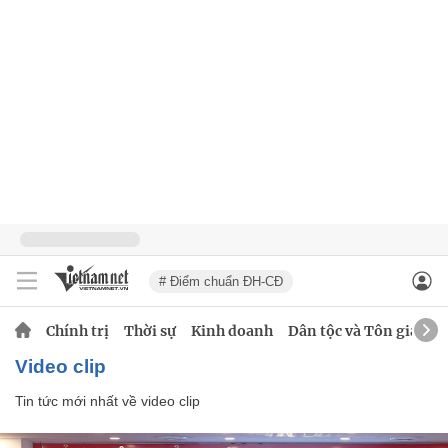
# Điểm chuẩn ĐH-CĐ
Chính trị
Thời sự
Kinh doanh
Dân tộc và Tôn giáo
video clip
Tin tức mới nhất về
video clip