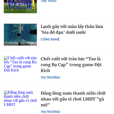
THỂ THAO
Lạnh gáy với màn lấy thân làm
'bia đỡ đạn' dưới nước
CÔNG NGHỆ
Chết cười với trào lưu “Tao là
cung Bọ Cạp” trong game Đột
Kích
THỊ TRƯỜNG
Đắng lòng nam thanh niên chửi
nhau với gấu vì chơi LMHT "gà
mờ"
THỊ TRƯỜNG