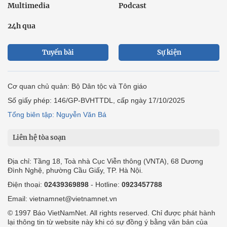
Multimedia
Podcast
24h qua
Tuyến bài
Sự kiện
Cơ quan chủ quản: Bộ Dân tộc và Tôn giáo
Số giấy phép: 146/GP-BVHTTDL, cấp ngày 17/10/2025
Tổng biên tập: Nguyễn Văn Bá
Liên hệ tòa soạn
Địa chỉ: Tầng 18, Toà nhà Cục Viễn thông (VNTA), 68 Dương
Đình Nghệ, phường Cầu Giấy, TP. Hà Nội.
Điện thoại:
02439369898
- Hotline:
0923457788
Email: vietnamnet@vietnamnet.vn
© 1997 Báo VietNamNet. All rights reserved. Chỉ được phát hành
lại thông tin từ website này khi có sự đồng ý bằng văn bản của