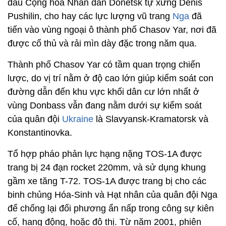
đầu Cộng hòa Nhân dân Donetsk tự xưng Denis
Pushilin, cho hay các lực lượng vũ trang
Nga
đã
tiến vào vùng ngoại ô thành phố Chasov Yar, nơi đã
được cố thủ và rải mìn dày đặc trong năm qua.
Thành phố Chasov Yar có tầm quan trọng chiến
lược, do vị trí nằm ở độ cao lớn giúp kiểm soát con
đường dẫn đến khu vực khối dân cư lớn nhất ở
vùng Donbass vẫn đang nằm dưới sự kiểm soát
của quân đội
Ukraine
là Slavyansk-Kramatorsk và
Konstantinovka.
Tổ hợp pháo phản lực hạng nặng TOS-1A được
trang bị 24 đạn rocket 220mm, và sử dụng khung
gầm xe tăng T-72. TOS-1A được trang bị cho các
binh chủng Hóa-Sinh và Hạt nhân của quân đội Nga
để chống lại đối phương ẩn nấp trong công sự kiên
cố, hang động, hoặc đô thị. Từ năm 2001, phiên