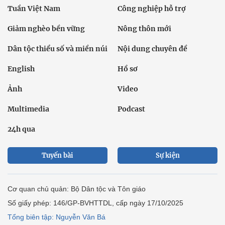
Tuần Việt Nam
Công nghiệp hỗ trợ
Giảm nghèo bền vững
Nông thôn mới
Dân tộc thiểu số và miền núi
Nội dung chuyên đề
English
Hồ sơ
Ảnh
Video
Multimedia
Podcast
24h qua
Tuyến bài
Sự kiện
Cơ quan chủ quản: Bộ Dân tộc và Tôn giáo
Số giấy phép: 146/GP-BVHTTDL, cấp ngày 17/10/2025
Tổng biên tập: Nguyễn Văn Bá