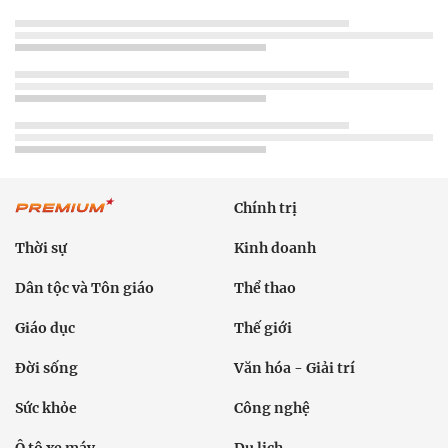
Chính trị
Thời sự
Kinh doanh
Dân tộc và Tôn giáo
Thể thao
Giáo dục
Thế giới
Đời sống
Văn hóa - Giải trí
Sức khỏe
Công nghệ
Ô tô xe máy
Du lịch