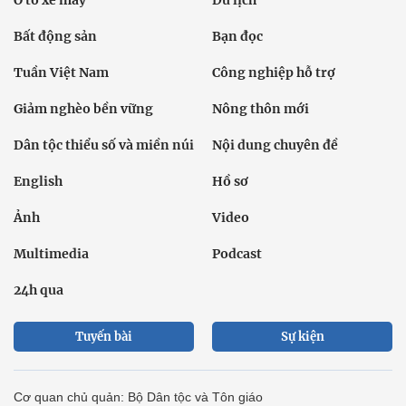
Bất động sản
Bạn đọc
Tuần Việt Nam
Công nghiệp hỗ trợ
Giảm nghèo bền vững
Nông thôn mới
Dân tộc thiểu số và miền núi
Nội dung chuyên đề
English
Hồ sơ
Ảnh
Video
Multimedia
Podcast
24h qua
Tuyến bài
Sự kiện
Cơ quan chủ quản: Bộ Dân tộc và Tôn giáo