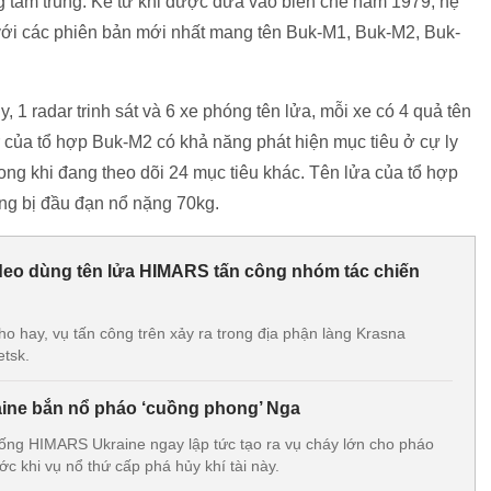
ng tầm trung. Kể từ khi được đưa vào biên chế năm 1979, hệ
 với các phiên bản mới nhất mang tên Buk-M1, Buk-M2, Buk-
 1 radar trinh sát và 6 xe phóng tên lửa, mỗi xe có 4 quả tên
r của tổ hợp Buk-M2 có khả năng phát hiện mục tiêu ở cự ly
ong khi đang theo dõi 24 mục tiêu khác. Tên lửa của tổ hợp
ng bị đầu đạn nổ nặng 70kg.
deo dùng tên lửa HIMARS tấn công nhóm tác chiến
o hay, vụ tấn công trên xảy ra trong địa phận làng Krasna
etsk.
ine bắn nổ pháo ‘cuồng phong’ Nga
ống HIMARS Ukraine ngay lập tức tạo ra vụ cháy lớn cho pháo
c khi vụ nổ thứ cấp phá hủy khí tài này.