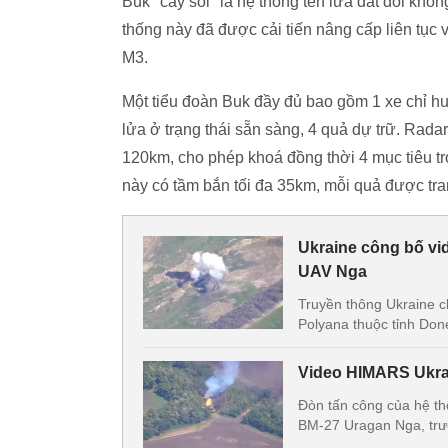
Buk "cây sồi" là hệ thống tên lửa đất đối khô
thống này đã được cải tiến nâng cấp liên tục
M3.
Một tiểu đoàn Buk đầy đủ bao gồm 1 xe chỉ huy,
lửa ở trạng thái sẵn sàng, 4 quả dự trữ. Rada
120km, cho phép khoá đồng thời 4 mục tiêu tr
này có tầm bắn tối đa 35km, mỗi quả được tra
Ukraine công bố vi
UAV Nga
Truyền thông Ukraine ch
Polyana thuộc tỉnh Don
Video HIMARS Ukra
Đòn tấn công của hệ th
BM-27 Uragan Nga, trướ