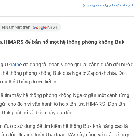
Xem các bài viết của tác giả
lửa HIMARS để bắn nổ một hệ thống phòng không Buk
ng
Ukraine
đã đăng tải đoạn video ghi lại cảnh quân đội nước
 hệ thống phòng không Buk của Nga ở Zaporizhzhia. Đợt
 cụ thể không được tiết lộ.
 đã tìm thấy hệ thống phòng không Nga ở gần một cánh rừng.
 gửi cho đơn vị vận hành tổ hợp tên lửa HIMARS. Đòn tấn
 Buk phát nổ và bốc cháy dữ dội.
n được sử dụng để tìm kiếm hệ thống Buk khả năng cao là
ân đội Ukraine triển khai loại UAV này cùng với các tổ hợp