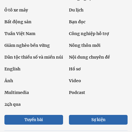
Ô tô xe máy
Du lịch
Bất động sản
Bạn đọc
Tuần Việt Nam
Công nghiệp hỗ trợ
Giảm nghèo bền vững
Nông thôn mới
Dân tộc thiểu số và miền núi
Nội dung chuyên đề
English
Hồ sơ
Ảnh
Video
Multimedia
Podcast
24h qua
Tuyến bài
Sự kiện