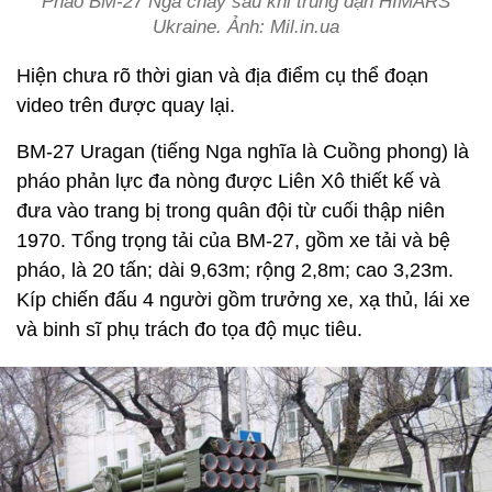
Pháo BM-27 Nga cháy sau khi trúng đạn HIMARS
Ukraine. Ảnh: Mil.in.ua
Hiện chưa rõ thời gian và địa điểm cụ thể đoạn
video trên được quay lại.
BM-27 Uragan (tiếng Nga nghĩa là Cuồng phong) là
pháo phản lực đa nòng được Liên Xô thiết kế và
đưa vào trang bị trong quân đội từ cuối thập niên
1970. Tổng trọng tải của BM-27, gồm xe tải và bệ
pháo, là 20 tấn; dài 9,63m; rộng 2,8m; cao 3,23m.
Kíp chiến đấu 4 người gồm trưởng xe, xạ thủ, lái xe
và binh sĩ phụ trách đo tọa độ mục tiêu.