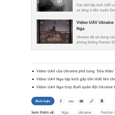
Các đợt tập kích UAV c
xe tăng ở tiền tuyến Do
Video UAV Ukraine p
Nga
Ukraine đã sử dụng các
phòng không Pantsir-S1 
Video UAV của Ukraine phá tung 'hỏa thần' 
Video UAV Nga tập kích gây tổn thất lớn ch
Video UAV Nga truy đuổi quân đội Ukraine 
Bình luận
Xem thêm về:
Nga
Ukraine
Pantsir-