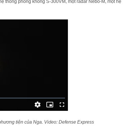
a hệ thống phòng không S-300VM, một radar Nebo-M, một hệ
hương tiện của Nga. Video: Defense Express