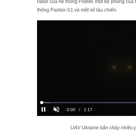
radar của hệ thống Podlet, một bệ phóng củ
thống Pantsir-S1 và một số tàu chiến.
UAV Ukraine bắn cháy nhiều p