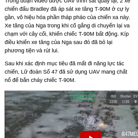
Trong đoạn video được UAV trinh sát quay lại, 2 xe
chiến đấu Bradley đã áp sát xe tăng T-90M ở cự ly
gần, vô hiệu hóa phần tháp pháo của chiến xa này.
Xe tăng của Nga trong khi cố gắng di chuyển lại va
chạm với cây cối, khiến chiếc T-90M bất động. Kíp
điều khiển xe tăng của Nga sau đó đã bỏ lại
phương tiện và rút lui.
Sau khi xác định mục tiêu đã mất đi năng lực tác
chiến, Lữ đoàn Số 47 đã sử dụng UAV mang chất
nổ để bắn cháy chiếc T-90M.