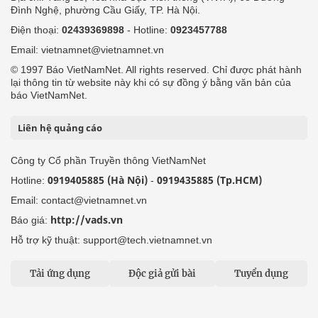
Đình Nghệ, phường Cầu Giấy, TP. Hà Nội.
Điện thoại:
02439369898
- Hotline:
0923457788
Email: vietnamnet@vietnamnet.vn
© 1997 Báo VietNamNet. All rights reserved. Chỉ được phát hành
lại thông tin từ website này khi có sự đồng ý bằng văn bản của
báo VietNamNet.
Liên hệ quảng cáo
Công ty Cổ phần Truyền thông VietNamNet
0919405885 (Hà Nội)
0919435885 (Tp.HCM)
Hotline:
-
Email: contact@vietnamnet.vn
http://vads.vn
Báo giá:
Hỗ trợ kỹ thuật: support@tech.vietnamnet.vn
Tải ứng dụng
Độc giả gửi bài
Tuyển dụng