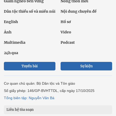
Giảm nghèo bền vững
Nông thôn mới
Dân tộc thiểu số và miền núi
Nội dung chuyên đề
English
Hồ sơ
Ảnh
Video
Multimedia
Podcast
24h qua
Tuyến bài
Sự kiện
Cơ quan chủ quản: Bộ Dân tộc và Tôn giáo
Số giấy phép: 146/GP-BVHTTDL, cấp ngày 17/10/2025
Tổng biên tập: Nguyễn Văn Bá
Liên hệ tòa soạn