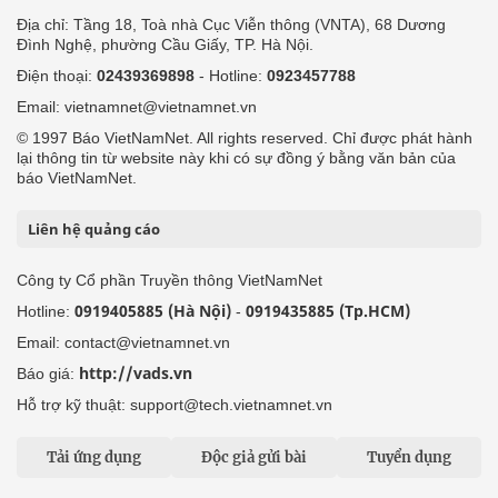
Địa chỉ: Tầng 18, Toà nhà Cục Viễn thông (VNTA), 68 Dương
Đình Nghệ, phường Cầu Giấy, TP. Hà Nội.
Điện thoại:
02439369898
- Hotline:
0923457788
Email: vietnamnet@vietnamnet.vn
© 1997 Báo VietNamNet. All rights reserved. Chỉ được phát hành
lại thông tin từ website này khi có sự đồng ý bằng văn bản của
báo VietNamNet.
Liên hệ quảng cáo
Công ty Cổ phần Truyền thông VietNamNet
0919405885 (Hà Nội)
0919435885 (Tp.HCM)
Hotline:
-
Email: contact@vietnamnet.vn
http://vads.vn
Báo giá:
Hỗ trợ kỹ thuật: support@tech.vietnamnet.vn
Tải ứng dụng
Độc giả gửi bài
Tuyển dụng