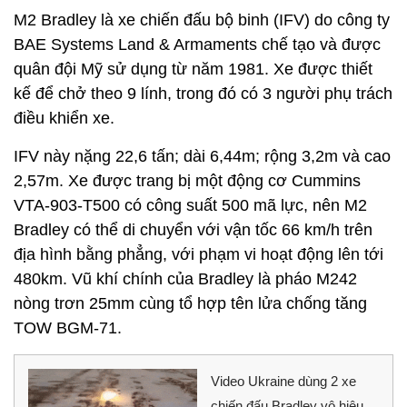
M2 Bradley là xe chiến đấu bộ binh (IFV) do công ty
BAE Systems Land & Armaments chế tạo và được
quân đội Mỹ sử dụng từ năm 1981. Xe được thiết
kế để chở theo 9 lính, trong đó có 3 người phụ trách
điều khiển xe.
IFV này nặng 22,6 tấn; dài 6,44m; rộng 3,2m và cao
2,57m. Xe được trang bị một động cơ Cummins
VTA-903-T500 có công suất 500 mã lực, nên M2
Bradley có thể di chuyển với vận tốc 66 km/h trên
địa hình bằng phẳng, với phạm vi hoạt động lên tới
480km. Vũ khí chính của Bradley là pháo M242
nòng trơn 25mm cùng tổ hợp tên lửa chống tăng
TOW BGM-71.
Video Ukraine dùng 2 xe
chiến đấu Bradley vô hiệu