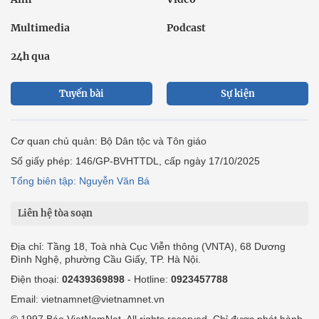
Multimedia
Podcast
24h qua
Tuyến bài
Sự kiện
Cơ quan chủ quản: Bộ Dân tộc và Tôn giáo
Số giấy phép: 146/GP-BVHTTDL, cấp ngày 17/10/2025
Tổng biên tập: Nguyễn Văn Bá
Liên hệ tòa soạn
Địa chỉ: Tầng 18, Toà nhà Cục Viễn thông (VNTA), 68 Dương
Đình Nghệ, phường Cầu Giấy, TP. Hà Nội.
Điện thoại:
02439369898
- Hotline:
0923457788
Email: vietnamnet@vietnamnet.vn
© 1997 Báo VietNamNet. All rights reserved. Chỉ được phát hành