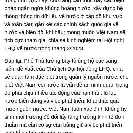
trong lĩnh vực này; cho rằng cần thúc đẩy các biện
pháp ngăn ngừa khủng hoảng nước, xây dựng hệ
thống thông tin dữ liệu về nước ở cấp độ khu vực
và toàn cầu; gắn kết các chính sách quốc gia về
nước và biến đổi khí hậu; mong muốn Việt Nam sẽ
tích cực tham gia, chia sẻ kinh nghiệm tại Hội nghị
LHQ về nước trong tháng 3/2023.
Đáp lại, Phó Thủ tướng bày tỏ ủng hộ các sáng
kiến, đề xuất của Chủ tịch Đại hội đồng LHQ; chia
sẻ quan tâm đặc biệt trong quản lý nguồn nước, cho
biết Việt Nam coi nước là vấn đề an ninh quan trọng
do phải chịu nhiều tác động của hạn hán, lũ lụt,
nước biển dâng và việc phát triển, khai thác quá
mức nguồn nước. Việt Nam luôn xác định không hy
sinh môi trường để đổi lấy tăng trưởng kinh tế đơn
thuần mà cần có sự cân bằng giữa việc phát triển
kinh tế và bảo vệ môi trường.