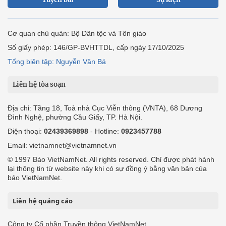
Cơ quan chủ quản: Bộ Dân tộc và Tôn giáo
Số giấy phép: 146/GP-BVHTTDL, cấp ngày 17/10/2025
Tổng biên tập: Nguyễn Văn Bá
Liên hệ tòa soạn
Địa chỉ: Tầng 18, Toà nhà Cục Viễn thông (VNTA), 68 Dương
Đình Nghệ, phường Cầu Giấy, TP. Hà Nội.
Điện thoại:
02439369898
- Hotline:
0923457788
Email: vietnamnet@vietnamnet.vn
© 1997 Báo VietNamNet. All rights reserved. Chỉ được phát hành
lại thông tin từ website này khi có sự đồng ý bằng văn bản của
báo VietNamNet.
Liên hệ quảng cáo
Công ty Cổ phần Truyền thông VietNamNet