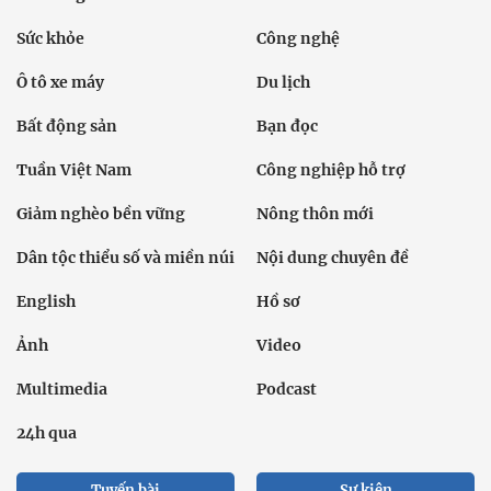
Sức khỏe
Công nghệ
Ô tô xe máy
Du lịch
Bất động sản
Bạn đọc
Tuần Việt Nam
Công nghiệp hỗ trợ
Giảm nghèo bền vững
Nông thôn mới
Dân tộc thiểu số và miền núi
Nội dung chuyên đề
English
Hồ sơ
Ảnh
Video
Multimedia
Podcast
24h qua
Tuyến bài
Sự kiện