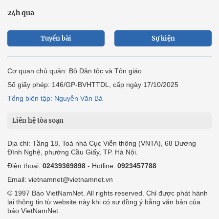
24h qua
Tuyến bài
Sự kiện
Cơ quan chủ quản: Bộ Dân tộc và Tôn giáo
Số giấy phép: 146/GP-BVHTTDL, cấp ngày 17/10/2025
Tổng biên tập: Nguyễn Văn Bá
Liên hệ tòa soạn
Địa chỉ: Tầng 18, Toà nhà Cục Viễn thông (VNTA), 68 Dương
Đình Nghệ, phường Cầu Giấy, TP. Hà Nội.
Điện thoại:
02439369898
- Hotline:
0923457788
Email: vietnamnet@vietnamnet.vn
© 1997 Báo VietNamNet. All rights reserved. Chỉ được phát hành
lại thông tin từ website này khi có sự đồng ý bằng văn bản của
báo VietNamNet.