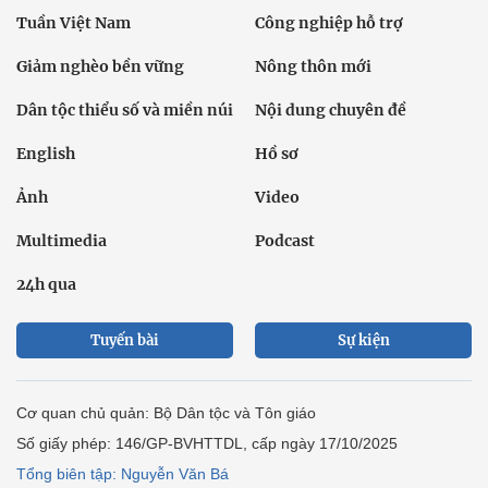
Tuần Việt Nam
Công nghiệp hỗ trợ
Giảm nghèo bền vững
Nông thôn mới
Dân tộc thiểu số và miền núi
Nội dung chuyên đề
English
Hồ sơ
Ảnh
Video
Multimedia
Podcast
24h qua
Tuyến bài
Sự kiện
Cơ quan chủ quản: Bộ Dân tộc và Tôn giáo
Số giấy phép: 146/GP-BVHTTDL, cấp ngày 17/10/2025
Tổng biên tập: Nguyễn Văn Bá