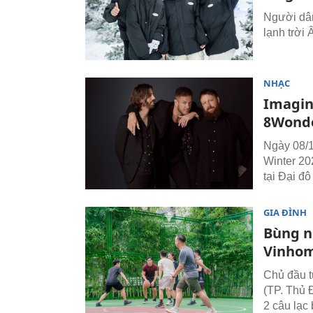
Người dân
lạnh trời
NHẠC
Imagin
8Wonde
Ngày 08/1
Winter 20
tại Đại đ
GIA ĐÌNH
Bùng n
Vinhom
Chủ đầu t
(TP. Thủ 
2 câu lạc