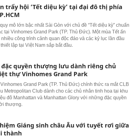
 trẩy hội ‘Tết diệu kỳ’ tại đại đô thị phía
TP.HCM
quy mô lớn bậc nhất Sài Gòn với chủ đề “Tết diệu kỳ” chuẩn
ạc tại Vinhomes Grand Park (TP. Thủ Đức). Một mùa Tết ấn
 nhiều công trình cảnh quan độc đáo và các kỷ lục lần đầu
thiết lập tại Việt Nam sắp bắt đầu.
đặc quyền thượng lưu dành riêng chủ
iệt thự Vinhomes Grand Park
ị Vinhomes Grand Park (TP. Thủ Đức) chính thức ra mắt CLB
u Metropolitan Club dành cho các chủ nhân tinh hoa tại khu
triệu đô Manhattan và Manhattan Glory với những đặc quyền
hời thượng.
hiệm Giáng sinh châu Âu với tuyết rơi giữa
ài thành