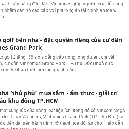
 sách bán hàng độc đáo, Vinhomes giúp người mua dễ dàng
n phẩm căn hộ cao cấp với phương án tài chính an toàn,
đãi.
 golf bên nhà - đặc quyền riêng của cư dân
es Grand Park
p golf 2 tầng, 36 slots đẳng cấp trong lòng dự án, chỉ vài
, cư dân Vinhomes Grand Park (TP.Thủ Đức) thoả sức
 môn thể thao thời thượng quanh năm.
há ‘thủ phủ’ mua sắm - ẩm thực - giải trí
ầu khu đông TP.HCM
 mắt cùng lúc của hàng loạt tiện ích, trong đó có Vincom Mega
ắp tới là VinWonders, Vinhomes Grand Park (TP. Thủ Đức) sẽ
c tiến dài trên hành trình trở thành tọa độ “ăn chơi” hấp dẫn