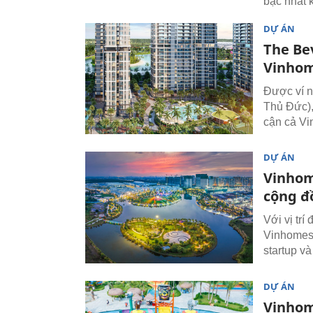
bậc nhất
DỰ ÁN
The Bev
Vinhom
Được ví n
Thủ Đức),
cận cả V
DỰ ÁN
Vinhom
cộng đ
Với vị trí
Vinhomes 
startup v
DỰ ÁN
Vinhom