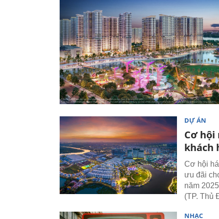
DỰ ÁN
Cơ hội
khách 
Cơ hội hái
ưu đãi ch
năm 2025 
(TP. Thủ 
NHẠC