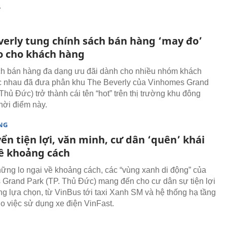
.
verly tung chính sách bán hàng ‘may đo’
o cho khách hàng
h bán hàng đa dạng ưu đãi dành cho nhiều nhóm khách
c nhau đã đưa phân khu The Beverly của Vinhomes Grand
Thủ Đức) trở thành cái tên “hot” trên thị trường khu đông
ời điểm này.
NG
ển tiện lợi, văn minh, cư dân ‘quên’ khái
ề khoảng cách
ững lo ngại về khoảng cách, các “vùng xanh di động” của
Grand Park (TP. Thủ Đức) mang đến cho cư dân sự tiện lợi
ng lựa chọn, từ VinBus tới taxi Xanh SM và hệ thống hạ tầng
ho việc sử dụng xe điện VinFast.