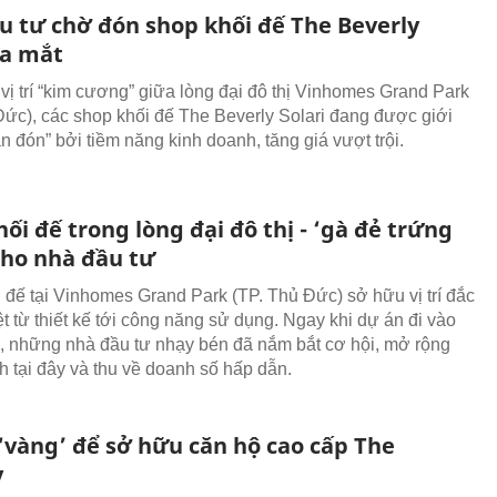
ầu tư chờ đón shop khối đế The Beverly
ra mắt
 vị trí “kim cương” giữa lòng đại đô thị Vinhomes Grand Park
Đức), các shop khối đế The Beverly Solari đang được giới
n đón” bởi tiềm năng kinh doanh, tăng giá vượt trội.
ối đế trong lòng đại đô thị - ‘gà đẻ trứng
cho nhà đầu tư
 đế tại Vinhomes Grand Park (TP. Thủ Đức) sở hữu vị trí đắc
ệt từ thiết kế tới công năng sử dụng. Ngay khi dự án đi vào
, những nhà đầu tư nhạy bén đã nắm bắt cơ hội, mở rộng
h tại đây và thu về doanh số hấp dẫn.
 ‘vàng’ để sở hữu căn hộ cao cấp The
y