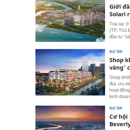
Giới đ
Solari 
Tọa lạc ở
(TP. Thủ 
đầu tư “să
DỰ ÁN
Shop kh
vàng’ 
Shop khối
địa, ưu vi
hoạt động
kinh doan
DỰ ÁN
Cơ hội
Beverl