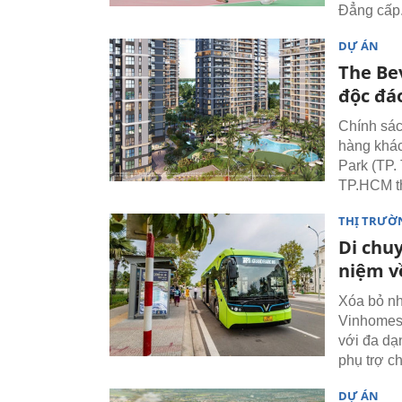
Đẳng cấp
DỰ ÁN
The Be
độc đá
Chính sác
hàng khá
Park (TP. 
TP.HCM th
THỊ TRƯỜ
Di chuy
niệm v
Xóa bỏ nh
Vinhomes 
với đa dạ
phụ trợ c
DỰ ÁN