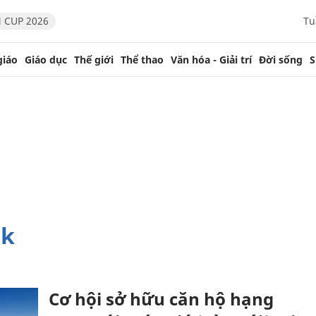
 CUP 2026
Tu
giáo
Giáo dục
Thế giới
Thể thao
Văn hóa - Giải trí
Đời sống
S
rk
Cơ hội sở hữu căn hộ hạng