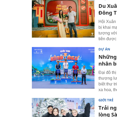
Du Xuân
Đông 
Hội Xuân 
bị khai m
tượng với
tiên được 
DỰ ÁN
Những 
nhân b
Đại đô th
thượng lư
biệt thự 
xa hoa, t
GIỚI TRẺ
Trải ng
lòng S