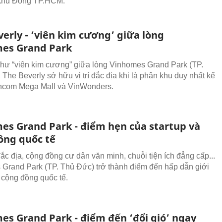
 khu Đông TP.HCM.
erly - ‘viên kim cương’ giữa lòng
es Grand Park
hư “viên kim cương” giữa lòng Vinhomes Grand Park (TP.
 The Beverly sở hữu vị trí đắc địa khi là phân khu duy nhất kế
incom Mega Mall và VinWonders.
es Grand Park - điểm hẹn của startup và
ồng quốc tế
 đắc địa, cộng đồng cư dân văn minh, chuỗi tiện ích đẳng cấp...
Grand Park (TP. Thủ Đức) trở thành điểm đến hấp dẫn giới
à cộng đồng quốc tế.
es Grand Park - điểm đến ‘đổi gió’ ngay