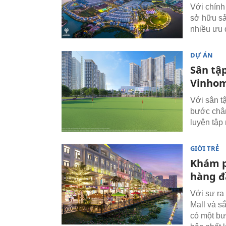
Với chính
sở hữu sả
nhiều ưu 
DỰ ÁN
Sân tập
Vinhom
Với sân tậ
bước chân
luyện tập
GIỚI TRẺ
Khám p
hàng đ
Với sự ra
Mall và s
có một bướ