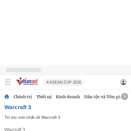
# ASEAN CUP 2026
Chính trị
Thời sự
Kinh doanh
Dân tộc và Tôn giáo
Warcraft 3
Tin tức mới nhất về
Warcraft 3
Warcraft 3