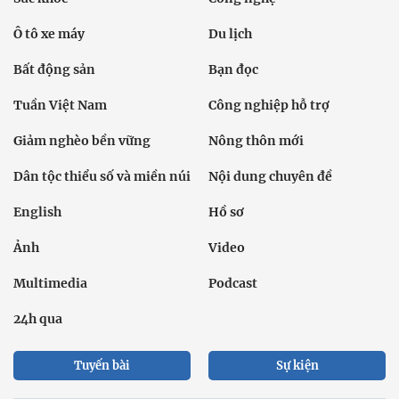
Ô tô xe máy
Du lịch
Bất động sản
Bạn đọc
Tuần Việt Nam
Công nghiệp hỗ trợ
Giảm nghèo bền vững
Nông thôn mới
Dân tộc thiểu số và miền núi
Nội dung chuyên đề
English
Hồ sơ
Ảnh
Video
Multimedia
Podcast
24h qua
Tuyến bài
Sự kiện