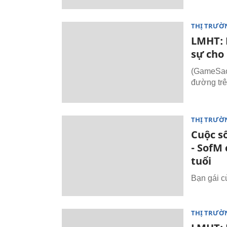
THỊ TRƯỜ
LMHT: 
sự cho
(GameSao
đường trê
THỊ TRƯỜ
Cuộc s
- SofM 
tuổi
Bạn gái c
THỊ TRƯỜ