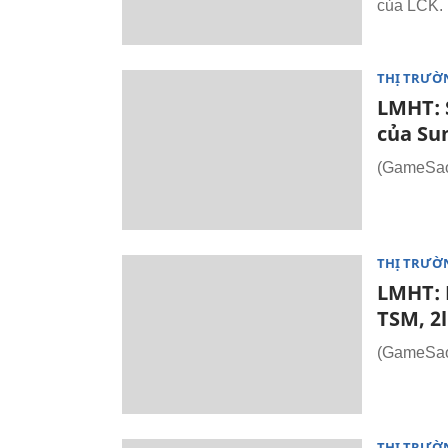
của LCK.
THỊ TRƯỜ
LMHT: S
của Su
(GameSao.
THỊ TRƯỜ
LMHT: 
TSM, 2l
(GameSao.
THỊ TRƯỜ