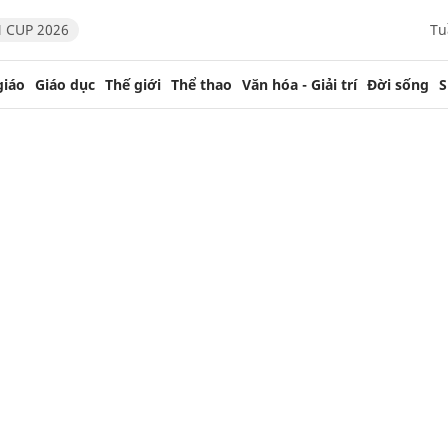
 CUP 2026
Tu
giáo
Giáo dục
Thế giới
Thể thao
Văn hóa - Giải trí
Đời sống
S