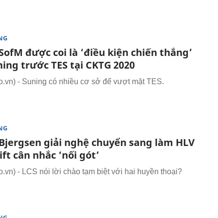
NG
ofM được coi là ‘điều kiện chiến thắng’
ning trước TES tại CKTG 2020
vn) - Suning có nhiều cơ sở để vượt mặt TES.
NG
Bjergsen giải nghệ chuyển sang làm HLV
ift cân nhắc ‘nối gót’
vn) - LCS nói lời chào tạm biệt với hai huyền thoại?
NG