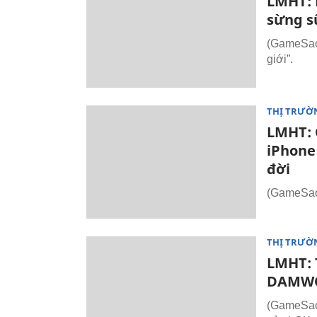
LMHT: 
sừng s
(GameSao.
giới”.
THỊ TRƯỜ
LMHT: 
iPhone
đời
(GameSao.
THỊ TRƯỜ
LMHT: 
DAMWON
(GameSao.