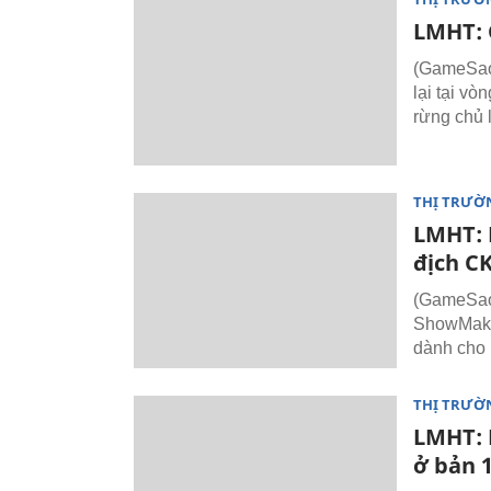
LMHT: 
(GameSao.
lại tại v
rừng chủ 
THỊ TRƯỜ
LMHT: 
địch C
(GameSao.
ShowMaker
dành cho
THỊ TRƯỜ
LMHT: 
ở bản 1