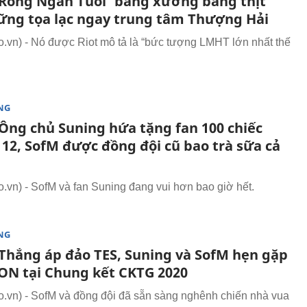
Rồng Ngàn Tuổi ‘bằng xương bằng thịt’
ững tọa lạc ngay trung tâm Thượng Hải
vn) - Nó được Riot mô tả là “bức tượng LMHT lớn nhất thế
NG
Ông chủ Suning hứa tặng fan 100 chiếc
 12, SofM được đồng đội cũ bao trà sữa cả
vn) - SofM và fan Suning đang vui hơn bao giờ hết.
NG
Thắng áp đảo TES, Suning và SofM hẹn gặp
 tại Chung kết CKTG 2020
vn) - SofM và đồng đội đã sẵn sàng nghênh chiến nhà vua