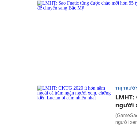
THỊ TRƯỜ
LMHT: 
người 
(GameSao.
người xem