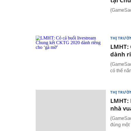
tại Ch
(GameSao.
THỊ TRƯỜ
LMHT: 
dành r
(GameSao
có thể nắ
THỊ TRƯỜ
LMHT: 
nhà vu
(GameSao
đúng một 