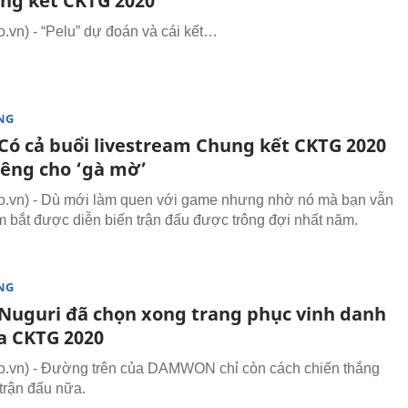
ung kết CKTG 2020
vn) - “Pelu” dự đoán và cái kết…
NG
Có cả buổi livestream Chung kết CKTG 2020
iêng cho ‘gà mờ’
.vn) - Dù mới làm quen với game nhưng nhờ nó mà bạn vẫn
m bắt được diễn biến trận đấu được trông đợi nhất năm.
NG
Nuguri đã chọn xong trang phục vinh danh
a CKTG 2020
.vn) - Đường trên của DAMWON chỉ còn cách chiến thắng
trận đấu nữa.