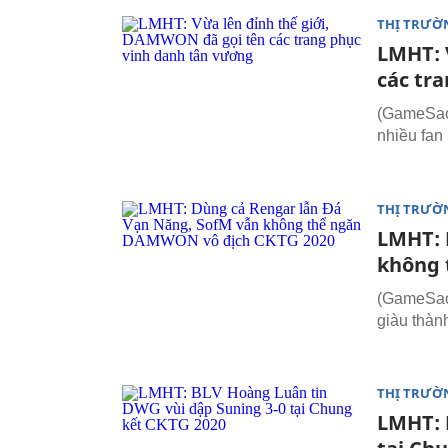
THỊ TRƯỜ
LMHT: 
các tr
(GameSao.
nhiều fan
THỊ TRƯỜ
LMHT: 
không 
(GameSao.
giàu thàn
THỊ TRƯỜ
LMHT: 