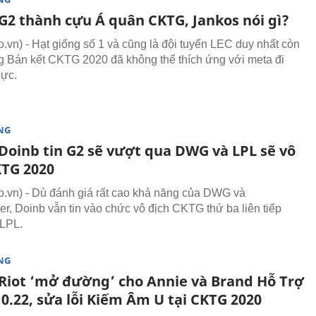
G2 thành cựu Á quân CKTG, Jankos nói gì?
vn) - Hạt giống số 1 và cũng là đội tuyển LEC duy nhất còn
òng Bán kết CKTG 2020 đã không thể thích ứng với meta đi
lực.
NG
Doinb tin G2 sẽ vượt qua DWG và LPL sẽ vô
KTG 2020
vn) - Dù đánh giá rất cao khả năng của DWG và
, Doinb vẫn tin vào chức vô địch CKTG thứ ba liên tiếp
 LPL.
NG
Riot ‘mở đường’ cho Annie và Brand Hỗ Trợ
0.22, sửa lỗi Kiếm Âm U tại CKTG 2020