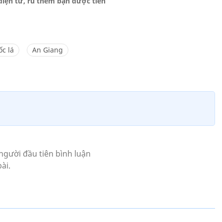
 điện tử, rủ thêm bạn được tiền
ốc lá
An Giang