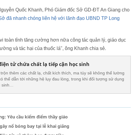
 Nguyễn Quốc Khanh, Phó Giám đốc Sở GD-ĐT An Giang cho
Sở đã nhanh chóng liên hệ với lãnh đạo UBND TP Long
vi toàn tỉnh tăng cường hơn nữa công tác quản lý, giáo dục
ường và tác hại của thuốc lá", ông Khanh chia sẻ.
iện tử chứa chất lạ tiếp cận học sinh
i trộn thêm các chất lạ, chất kích thích, ma túy sẽ không thể lường
ó thể dẫn tới những hệ lụy đau lòng, trong khi đối tượng sử dụng
c sinh…
ảng: Yêu cầu kiểm điểm thầy giáo
gây nổ bóng bay tại lễ khai giảng