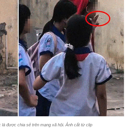
lá được chia sẻ trên mạng xã hội. Ảnh cắt từ clip