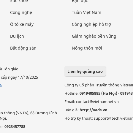
Sức khỏe
Bạn đọc
Công nghệ
Tuần Việt Nam
Ô tô xe máy
Công nghiệp hỗ trợ
Du lịch
Giảm nghèo bền vững
Bất động sản
Nông thôn mới
à Tôn giáo
Liên hệ quảng cáo
 cấp ngày 17/10/2025
Công ty Cổ phần Truyền thông VietN
á
Hotline:
0919405885 (Hà Nội)
-
091943
Email: contact@vietnamnet.vn
Báo giá:
http://vads.vn
Viễn thông (VNTA), 68 Dương Đình
Nội.
Hỗ trợ kỹ thuật: support@tech.vietna
ne:
0923457788