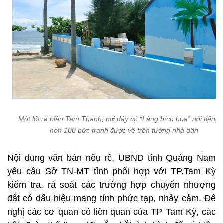
Một lối ra biển Tam Thanh, nơi đây có “Làng bích họa” nổi tiếng 
hơn 100 bức tranh được vẽ trên tường nhà dân
Nội dung văn bản nêu rõ, UBND tỉnh Quảng Nam
yêu cầu Sở TN-MT tỉnh phối hợp với TP.Tam Kỳ
kiểm tra, rà soát các trường hợp chuyển nhượng
đất có dấu hiệu mang tính phức tạp, nhảy cảm. Đề
nghị các cơ quan có liên quan của TP Tam Kỳ, các