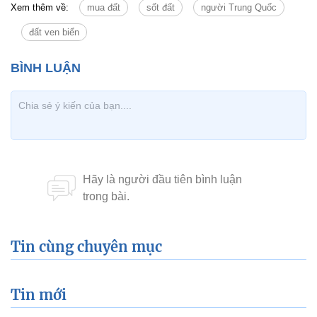
Xem thêm về:
mua đất
sốt đất
người Trung Quốc
đất ven biển
Tin cùng chuyên mục
Tin mới