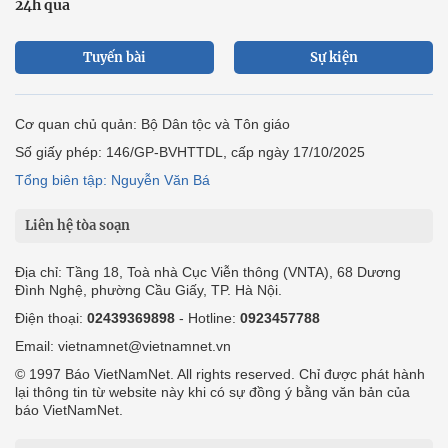
24h qua
Tuyến bài
Sự kiện
Cơ quan chủ quản: Bộ Dân tộc và Tôn giáo
Số giấy phép: 146/GP-BVHTTDL, cấp ngày 17/10/2025
Tổng biên tập: Nguyễn Văn Bá
Liên hệ tòa soạn
Địa chỉ: Tầng 18, Toà nhà Cục Viễn thông (VNTA), 68 Dương
Đình Nghệ, phường Cầu Giấy, TP. Hà Nội.
Điện thoại:
02439369898
- Hotline:
0923457788
Email: vietnamnet@vietnamnet.vn
© 1997 Báo VietNamNet. All rights reserved. Chỉ được phát hành
lại thông tin từ website này khi có sự đồng ý bằng văn bản của
báo VietNamNet.