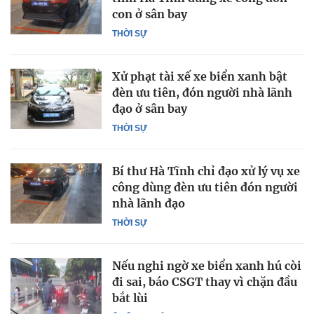
con ở sân bay
THỜI SỰ
Xử phạt tài xế xe biển xanh bật
đèn ưu tiên, đón người nhà lãnh
đạo ở sân bay
THỜI SỰ
Bí thư Hà Tĩnh chỉ đạo xử lý vụ xe
công dùng đèn ưu tiên đón người
nhà lãnh đạo
THỜI SỰ
Nếu nghi ngờ xe biển xanh hú còi
đi sai, báo CSGT thay vì chặn đầu
bắt lùi