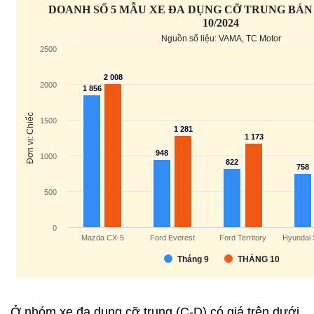
Ở nhóm xe đa dụng cỡ trung (C-D) có giá trên dưới