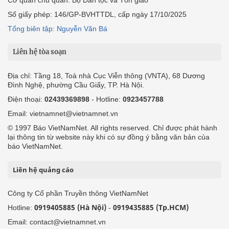
Cơ quan chủ quản: Bộ Dân tộc và Tôn giáo
Số giấy phép: 146/GP-BVHTTDL, cấp ngày 17/10/2025
Tổng biên tập: Nguyễn Văn Bá
Liên hệ tòa soạn
Địa chỉ: Tầng 18, Toà nhà Cục Viễn thông (VNTA), 68 Dương
Đình Nghệ, phường Cầu Giấy, TP. Hà Nội.
Điện thoại:
02439369898
- Hotline:
0923457788
Email: vietnamnet@vietnamnet.vn
© 1997 Báo VietNamNet. All rights reserved. Chỉ được phát hành
lại thông tin từ website này khi có sự đồng ý bằng văn bản của
báo VietNamNet.
Liên hệ quảng cáo
Công ty Cổ phần Truyền thông VietNamNet
0919405885 (Hà Nội)
0919435885 (Tp.HCM)
Hotline:
-
Email: contact@vietnamnet.vn