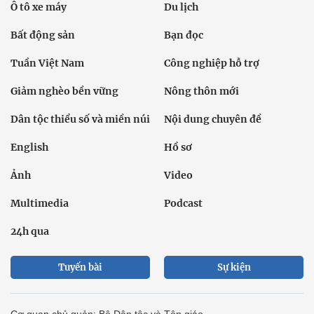
Ô tô xe máy
Du lịch
Bất động sản
Bạn đọc
Tuần Việt Nam
Công nghiệp hỗ trợ
Giảm nghèo bền vững
Nông thôn mới
Dân tộc thiểu số và miền núi
Nội dung chuyên đề
English
Hồ sơ
Ảnh
Video
Multimedia
Podcast
24h qua
Tuyến bài
Sự kiện