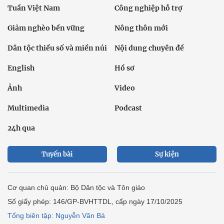
Tuần Việt Nam
Công nghiệp hỗ trợ
Giảm nghèo bền vững
Nông thôn mới
Dân tộc thiểu số và miền núi
Nội dung chuyên đề
English
Hồ sơ
Ảnh
Video
Multimedia
Podcast
24h qua
Tuyến bài
Sự kiện
Cơ quan chủ quản: Bộ Dân tộc và Tôn giáo
Số giấy phép: 146/GP-BVHTTDL, cấp ngày 17/10/2025
Tổng biên tập: Nguyễn Văn Bá