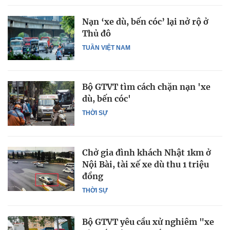
Nạn ‘xe dù, bến cóc’ lại nở rộ ở
Thủ đô
TUẦN VIỆT NAM
Bộ GTVT tìm cách chặn nạn 'xe
dù, bến cóc'
THỜI SỰ
Chở gia đình khách Nhật 1km ở
Nội Bài, tài xế xe dù thu 1 triệu
đồng
THỜI SỰ
Bộ GTVT yêu cầu xử nghiêm "xe