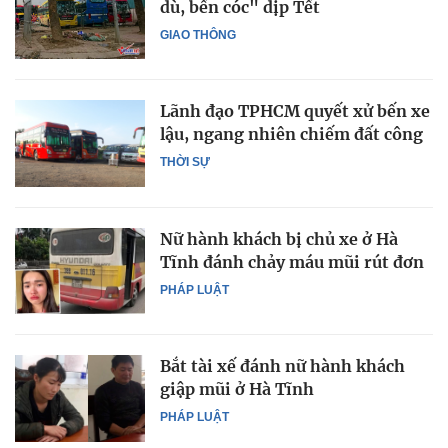
dù, bến cóc" dịp Tết
GIAO THÔNG
Lãnh đạo TPHCM quyết xử bến xe
lậu, ngang nhiên chiếm đất công
THỜI SỰ
Nữ hành khách bị chủ xe ở Hà
Tĩnh đánh chảy máu mũi rút đơn
PHÁP LUẬT
Bắt tài xế đánh nữ hành khách
giập mũi ở Hà Tĩnh
PHÁP LUẬT