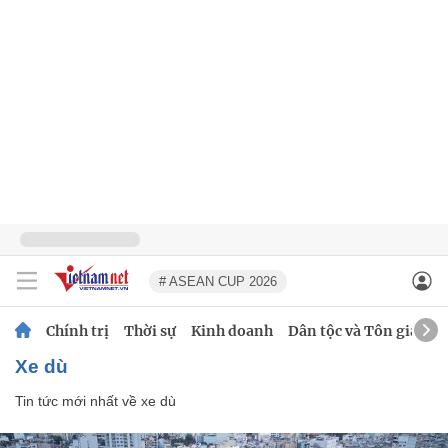
# ASEAN CUP 2026
Chính trị
Thời sự
Kinh doanh
Dân tộc và Tôn giáo
xe dù
Tin tức mới nhất về
xe dù