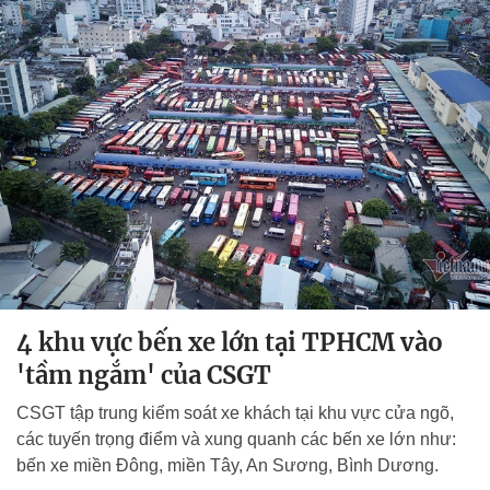
4 khu vực bến xe lớn tại TPHCM vào
'tầm ngắm' của CSGT
CSGT tập trung kiểm soát xe khách tại khu vực cửa ngõ,
các tuyến trọng điểm và xung quanh các bến xe lớn như:
bến xe miền Đông, miền Tây, An Sương, Bình Dương.