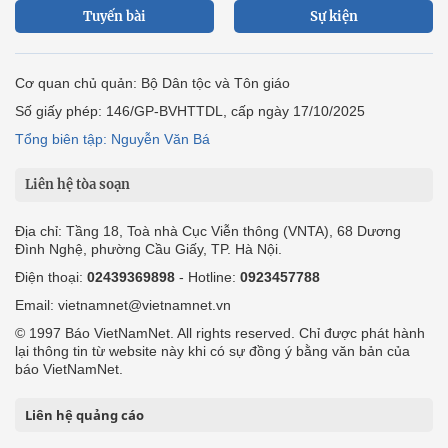
Tuyến bài
Sự kiện
Cơ quan chủ quản: Bộ Dân tộc và Tôn giáo
Số giấy phép: 146/GP-BVHTTDL, cấp ngày 17/10/2025
Tổng biên tập: Nguyễn Văn Bá
Liên hệ tòa soạn
Địa chỉ: Tầng 18, Toà nhà Cục Viễn thông (VNTA), 68 Dương
Đình Nghệ, phường Cầu Giấy, TP. Hà Nội.
Điện thoại:
02439369898
- Hotline:
0923457788
Email: vietnamnet@vietnamnet.vn
© 1997 Báo VietNamNet. All rights reserved. Chỉ được phát hành
lại thông tin từ website này khi có sự đồng ý bằng văn bản của
báo VietNamNet.
Liên hệ quảng cáo