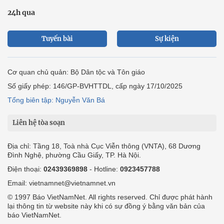
24h qua
Tuyến bài
Sự kiện
Cơ quan chủ quản: Bộ Dân tộc và Tôn giáo
Số giấy phép: 146/GP-BVHTTDL, cấp ngày 17/10/2025
Tổng biên tập: Nguyễn Văn Bá
Liên hệ tòa soạn
Địa chỉ: Tầng 18, Toà nhà Cục Viễn thông (VNTA), 68 Dương
Đình Nghệ, phường Cầu Giấy, TP. Hà Nội.
Điện thoại:
02439369898
- Hotline:
0923457788
Email: vietnamnet@vietnamnet.vn
© 1997 Báo VietNamNet. All rights reserved. Chỉ được phát hành
lại thông tin từ website này khi có sự đồng ý bằng văn bản của
báo VietNamNet.