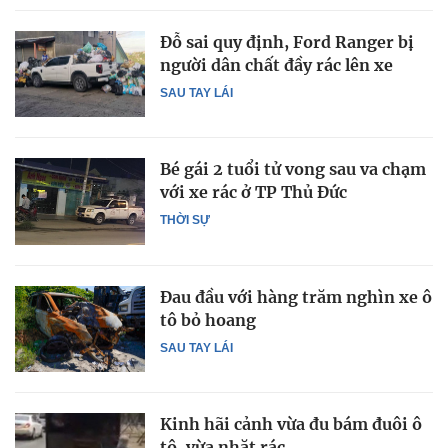
Đỗ sai quy định, Ford Ranger bị
người dân chất đầy rác lên xe
SAU TAY LÁI
Bé gái 2 tuổi tử vong sau va chạm
với xe rác ở TP Thủ Đức
THỜI SỰ
Đau đầu với hàng trăm nghìn xe ô
tô bỏ hoang
SAU TAY LÁI
Kinh hãi cảnh vừa đu bám đuôi ô
tô, vừa nhặt rác