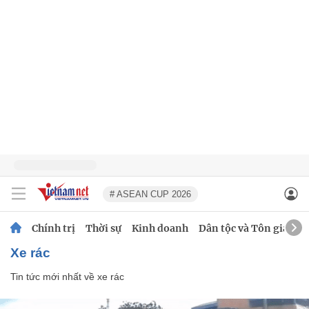
# ASEAN CUP 2026
Chính trị
Thời sự
Kinh doanh
Dân tộc và Tôn giáo
xe rác
Tin tức mới nhất về
xe rác