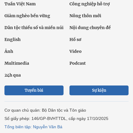
Tuần Việt Nam
Công nghiệp hỗ trợ
Giảm nghèo bền vững
Nông thôn mới
Dân tộc thiểu số và miền núi
Nội dung chuyên đề
English
Hồ sơ
Ảnh
Video
Multimedia
Podcast
24h qua
Tuyến bài
Sự kiện
Cơ quan chủ quản: Bộ Dân tộc và Tôn giáo
Số giấy phép: 146/GP-BVHTTDL, cấp ngày 17/10/2025
Tổng biên tập: Nguyễn Văn Bá