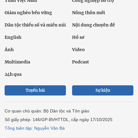
Tuần Việt Nam
Công nghiệp hỗ trợ
Giảm nghèo bền vững
Nông thôn mới
Dân tộc thiểu số và miền núi
Nội dung chuyên đề
English
Hồ sơ
Ảnh
Video
Multimedia
Podcast
24h qua
Tuyến bài
Sự kiện
Cơ quan chủ quản: Bộ Dân tộc và Tôn giáo
Số giấy phép: 146/GP-BVHTTDL, cấp ngày 17/10/2025
Tổng biên tập: Nguyễn Văn Bá