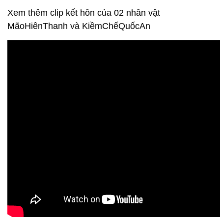
Xem thêm clip kết hôn của 02 nhân vật
MãoHiênThanh và KiềmChếQuốcAn