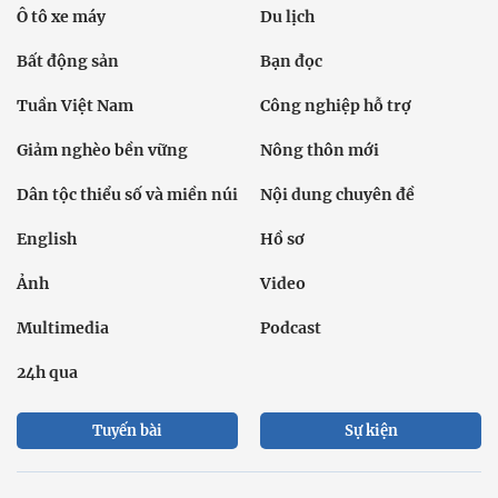
Ô tô xe máy
Du lịch
Bất động sản
Bạn đọc
Tuần Việt Nam
Công nghiệp hỗ trợ
Giảm nghèo bền vững
Nông thôn mới
Dân tộc thiểu số và miền núi
Nội dung chuyên đề
English
Hồ sơ
Ảnh
Video
Multimedia
Podcast
24h qua
Tuyến bài
Sự kiện