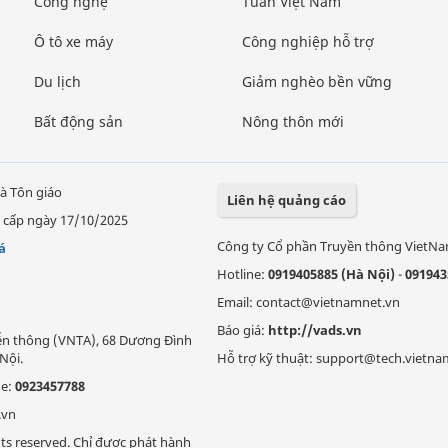
Công nghệ
Tuần Việt Nam
Ô tô xe máy
Công nghiệp hỗ trợ
Du lịch
Giảm nghèo bền vững
Bất động sản
Nông thôn mới
à Tôn giáo
Liên hệ quảng cáo
 cấp ngày 17/10/2025
Công ty Cổ phần Truyền thông VietN
á
Hotline:
0919405885 (Hà Nội)
-
091943
Email: contact@vietnamnet.vn
Báo giá:
http://vads.vn
Viễn thông (VNTA), 68 Dương Đình
Nội.
Hỗ trợ kỹ thuật: support@tech.vietna
ne:
0923457788
.vn
ts reserved. Chỉ được phát hành