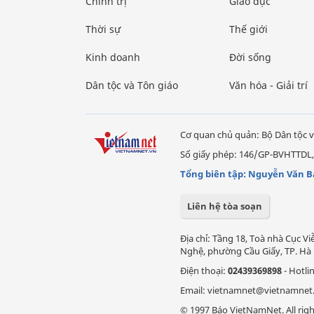
Chính trị
Giáo dục
Thời sự
Thế giới
Kinh doanh
Đời sống
Dân tộc và Tôn giáo
Văn hóa - Giải trí
Cơ quan chủ quản: Bộ Dân tộc v
Số giấy phép: 146/GP-BVHTTDL,
Tổng biên tập: Nguyễn Văn B
Liên hệ tòa soạn
Địa chỉ: Tầng 18, Toà nhà Cục 
Nghệ, phường Cầu Giấy, TP. Hà 
Điện thoại:
02439369898
- Hotli
Email: vietnamnet@vietnamnet
© 1997 Báo VietNamNet. All righ