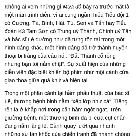
Không ai xem những gì
Mưa
đỏ
bày ra trước mắt là
một màn trình diễn, vì ai cũng ngầm hiểu Tiểu đội 1
có Cường, Tạ, Bình, Hải, Tú, Sen và Tấn hay Tiểu
đoàn K3 Tam Sơn có Trung uý Thành, Chính uỷ Tân
và bác sĩ Lê dường như đã từng tồn tại trong một
hình dáng khác, một hình dáng đã trở thành huyền
thoại bi tráng của câu nói: “Đất Thành cổ rộng
nhưng bạn tôi nằm chật". Sự xuất hiện của những
diễn viên đặc biệt khiến bộ phim như một cánh cửa
giao thoa giữa quá khứ và hiện tại.
Trong một phân cảnh tại hầm phẫu thuật của bác sĩ
Lê, thương bệnh binh nằm "xếp lớp như cá". Tiếng
rên la ở khắp nơi trong căn hầm ngột ngạt. Trên
giường bệnh, một thương binh đã bị cưa cụt chân
đang nằm lặng lẽ. Cảnh quay lướt qua nhanh
những sự tàn khốc của chiến tranh đã nhanh chóng