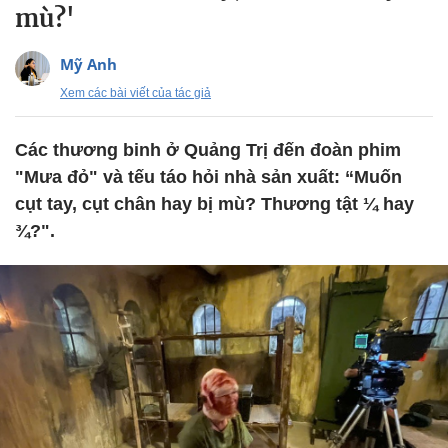
mù?'
Mỹ Anh
Xem các bài viết của tác giả
Các thương binh ở Quảng Trị đến đoàn phim
"Mưa đỏ" và tếu táo hỏi nhà sản xuất: “Muốn
cụt tay, cụt chân hay bị mù? Thương tật ¼ hay
¾?".